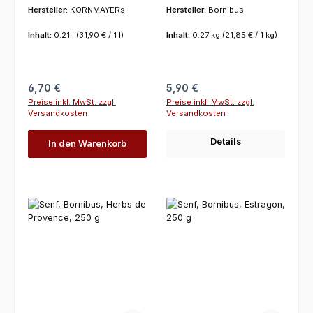
Hersteller:
KORNMAYERs
Hersteller:
Bornibus
Inhalt:
0.21 l
(31,90 € / 1 l)
Inhalt:
0.27 kg
(21,85 € / 1 kg)
Regulärer Preis:
Regulärer Preis:
6,70 €
5,90 €
Preise inkl. MwSt. zzgl.
Preise inkl. MwSt. zzgl.
Versandkosten
Versandkosten
Details
In den Warenkorb