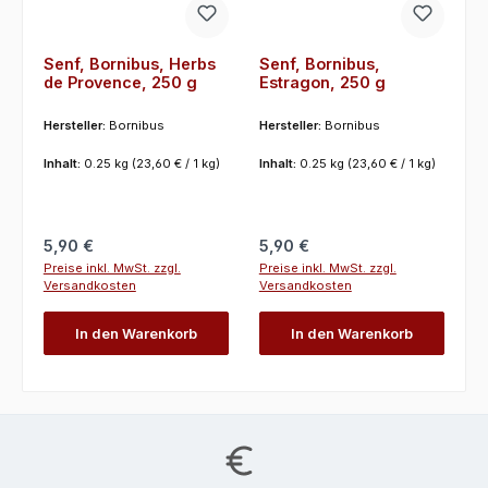
Senf, Bornibus, Herbs
Senf, Bornibus,
de Provence, 250 g
Estragon, 250 g
Hersteller:
Bornibus
Hersteller:
Bornibus
Inhalt:
0.25 kg
(23,60 € / 1 kg)
Inhalt:
0.25 kg
(23,60 € / 1 kg)
Regulärer Preis:
Regulärer Preis:
5,90 €
5,90 €
Preise inkl. MwSt. zzgl.
Preise inkl. MwSt. zzgl.
Versandkosten
Versandkosten
In den Warenkorb
In den Warenkorb