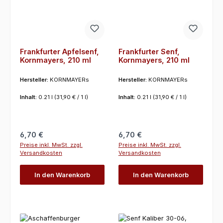
Frankfurter Apfelsenf,
Frankfurter Senf,
Kornmayers, 210 ml
Kornmayers, 210 ml
Hersteller:
KORNMAYERs
Hersteller:
KORNMAYERs
Inhalt:
0.21 l
(31,90 € / 1 l)
Inhalt:
0.21 l
(31,90 € / 1 l)
Regulärer Preis:
Regulärer Preis:
6,70 €
6,70 €
Preise inkl. MwSt. zzgl.
Preise inkl. MwSt. zzgl.
Versandkosten
Versandkosten
In den Warenkorb
In den Warenkorb