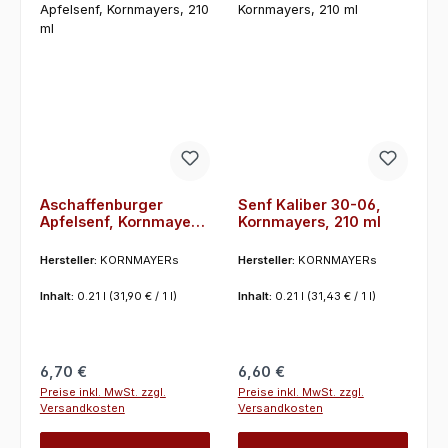
Aschaffenburger
Senf Kaliber 30-06,
Apfelsenf, Kornmayers,
Kornmayers, 210 ml
210 ml
Hersteller:
KORNMAYERs
Hersteller:
KORNMAYERs
Inhalt:
0.21 l
(31,90 € / 1 l)
Inhalt:
0.21 l
(31,43 € / 1 l)
Regulärer Preis:
Regulärer Preis:
6,70 €
6,60 €
Preise inkl. MwSt. zzgl.
Preise inkl. MwSt. zzgl.
Versandkosten
Versandkosten