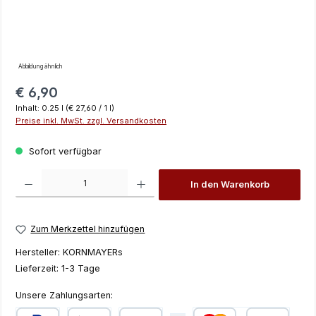
Abbildung ähnlich
Regulärer Preis:
€ 6,90
Inhalt:
0.25 l
(€ 27,60 / 1 l)
Preise inkl. MwSt. zzgl. Versandkosten
Sofort verfügbar
Produkt Anzahl: Gib den gewünschten Wert ein oder benutze die Schaltfläch
In den Warenkorb
Zum Merkzettel hinzufügen
Hersteller:
KORNMAYERs
Lieferzeit:
1-3 Tage
Unsere Zahlungsarten: