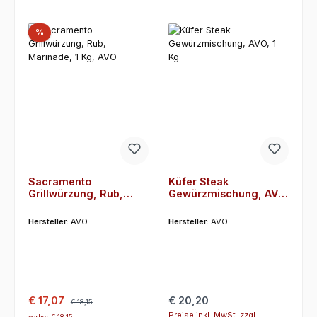
Rabatt
%
Sacramento
Küfer Steak
Grillwürzung, Rub,
Gewürzmischung, AVO,
Marinade, 1 Kg, AVO
1 Kg
Hersteller:
AVO
Hersteller:
AVO
Verkaufspreis:
Regulärer Preis:
Regulärer Preis:
€ 17,07
€ 20,20
€ 18,15
Preise inkl. MwSt. zzgl.
vorher € 18,15