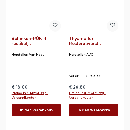
Schinken-PÖK R
Thyamo für
rustikal,
Rostbratwurst
Schinkengewürz,
Gewürzzubereitung 1
Pökelgewürz, 1 kg, VAN
Kg, AVO
Hersteller:
Van Hees
Hersteller:
AVO
HEES
Varianten ab
€ 6,89
Regulärer Preis:
Regulärer Preis:
€ 18,00
€ 26,80
Preise inkl. MwSt. zzgl.
Preise inkl. MwSt. zzgl.
Versandkosten
Versandkosten
In den Warenkorb
In den Warenkorb