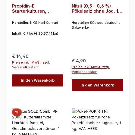
Propidin-E
Nitrit (0,5 - 0,6 %)
Starterkulturen,
Pökelsalz ohne Jod, 1
Reifemittel, Umrötung,
Kg
Konservierung, 700 g,
Hersteller:
KKS Karl Konrad
Hersteller:
Südwestdeutsche
KKS
Salzwerke
Inhalt:
0.7 kg
(€ 20,57 / 1 kg)
Regulärer Preis:
€ 14,40
Regulärer Preis:
€ 4,90
Preise inkl. MwSt. zzgl.
Preise inkl. MwSt. zzgl.
Versandkosten
Versandkosten
In den Warenkorb
In den Warenkorb
Rabatt
%