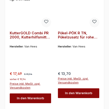
KutterGOLD Combi PR
Pökel-PÖK R TN,
2000, Kutterhilfsmittel,
Pökelzusatz für rohe
Umrötehilfsmittel,
Pökelfleischerzeugniss
Geschmacksverstärker
e, 1 kg, VAN HEES
Hersteller:
Van Hees
Hersteller:
Van Hees
, 1 kg, VAN HEES
Verkaufspreis:
Regulärer Preis:
Regulärer Preis:
€ 17,49
€ 13,70
€ 19,94
Preise inkl. MwSt. zzgl.
vorher € 19,94
Versandkosten
Preise inkl. MwSt. zzgl.
Versandkosten
In den Warenkorb
In den Warenkorb