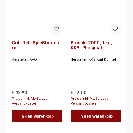
Grill-Roll-Spießbraten
Produkt 2000, 1 kg,
rot
KKS, Phosphat-
Gewürzzubereitung,
Kutterhilfsmittel
Rub, Marinade, AVO, 1
Hersteller:
AVO
Hersteller:
KKS Karl Konrad
Kg
Regulärer Preis:
Regulärer Preis:
€ 13,90
€ 12,00
Preise inkl. MwSt. zzgl.
Preise inkl. MwSt. zzgl.
Versandkosten
Versandkosten
In den Warenkorb
In den Warenkorb