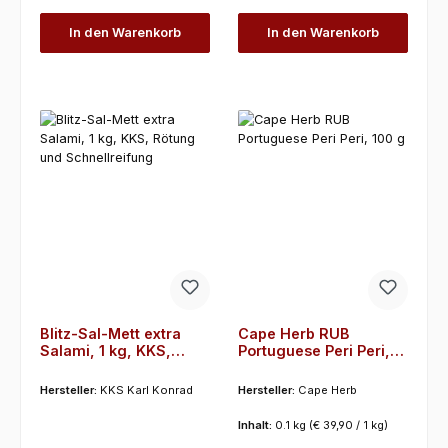
In den Warenkorb
In den Warenkorb
Blitz-Sal-Mett extra
Cape Herb RUB
Salami, 1 kg, KKS,
Portuguese Peri Peri,
Rötung und
100 g
Schnellreifung
Hersteller:
KKS Karl Konrad
Hersteller:
Cape Herb
Inhalt:
0.1 kg
(€ 39,90 / 1 kg)