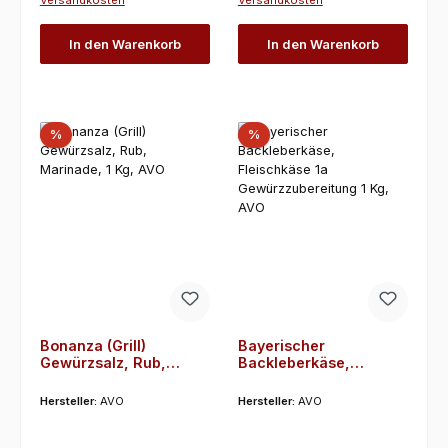
Versandkosten
Versandkosten
In den Warenkorb
In den Warenkorb
Rabatt
Rabatt
%
%
Bonanza (Grill)
Bayerischer
Gewürzsalz, Rub,
Backleberkäse,
Marinade, 1 Kg, AVO
Fleischkäse 1a
Gewürzzubereitung 1
Hersteller:
AVO
Hersteller:
AVO
Kg, AVO