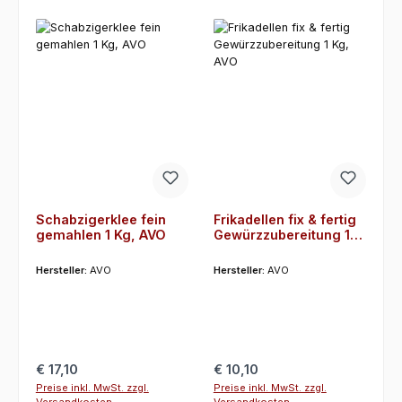
Schabzigerklee fein
Frikadellen fix & fertig
gemahlen 1 Kg, AVO
Gewürzzubereitung 1
Kg, AVO
Hersteller:
AVO
Hersteller:
AVO
Regulärer Preis:
Regulärer Preis:
€ 17,10
€ 10,10
Preise inkl. MwSt. zzgl.
Preise inkl. MwSt. zzgl.