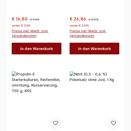
Verkaufspreis:
Regulärer Preis:
Verkaufspreis:
Regulärer Preis:
€ 16,80
€ 26,86
€ 17,90
€ 27,95
vorher € 17,90
vorher € 27,95
Preise inkl. MwSt. zzgl.
Preise inkl. MwSt. zzgl.
Versandkosten
Versandkosten
In den Warenkorb
In den Warenkorb