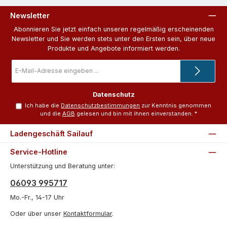
Newsletter
Abonnieren Sie jetzt einfach unseren regelmäßig erscheinenden
Newsletter und Sie werden stets unter den Ersten sein, über neue
Produkte und Angebote informiert werden.
E-
Mail-
Adresse
*
Datenschutz
Ich habe die
Datenschutzbestimmungen
zur Kenntnis genommen
und die
AGB
gelesen und bin mit ihnen einverstanden.
*
Ladengeschäft Sailauf
Service-Hotline
Unterstützung und Beratung unter:
06093 995717
Mo.-Fr., 14-17 Uhr
Oder über unser
Kontaktformular
.