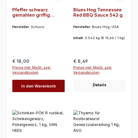
Pfeffer schwarz
Blues Hog Tennessee
gemahlen griffig
Red BBQ Sauce 542 g
keimreduziert 1 Kg,
Schuco
Hersteller:
Schuco
Hersteller:
Blues Hog, USA
Inhalt:
0.542 kg
(€ 15,66 / 1 kg)
Regulärer Preis:
Regulärer Preis:
€ 18,00
€ 8,49
Preise inkl. MwSt. zzgl.
Preise inkl. MwSt. zzgl.
Versandkosten
Versandkosten
Details
In den Warenkorb