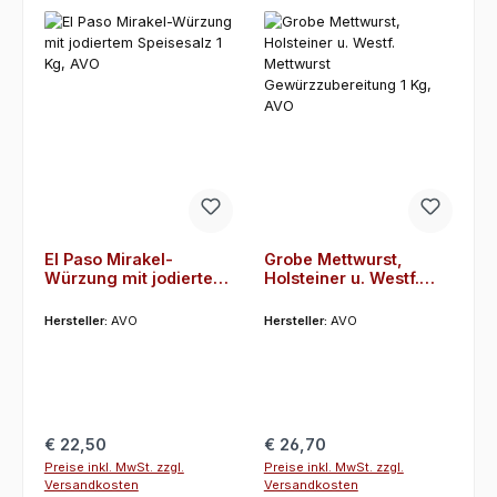
El Paso Mirakel-
Grobe Mettwurst,
Würzung mit jodiertem
Holsteiner u. Westf.
Speisesalz 1 Kg, AVO
Mettwurst
Gewürzzubereitung 1
Hersteller:
AVO
Hersteller:
AVO
Kg, AVO
Regulärer Preis:
Regulärer Preis:
€ 22,50
€ 26,70
Preise inkl. MwSt. zzgl.
Preise inkl. MwSt. zzgl.
Versandkosten
Versandkosten