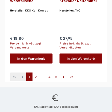
Westfälische
Krakauer Reifemittel
Mettwurst, 1 kg, KKS,
mit Würzung 1 Kg, AVO
Gewürzpräparat für die
Hersteller:
KKS Karl Konrad
Hersteller:
AVO
Reifung, Umrötung,
Würzung
Regulärer Preis:
Regulärer Preis:
€ 18,80
€ 27,95
Preise inkl. MwSt. zzgl.
Preise inkl. MwSt. zzgl.
Versandkosten
Versandkosten
In den Warenkorb
In den Warenkorb
Seite
Seite
Seite
Seite
Seite
1
2
3
4
5
5% Rabatt ab 100 € Bestellwert