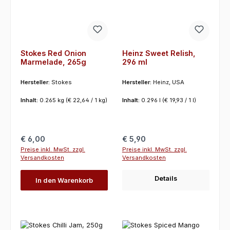
Stokes Red Onion
Heinz Sweet Relish,
Marmelade, 265g
296 ml
Hersteller:
Stokes
Hersteller:
Heinz, USA
Inhalt:
0.265 kg
(€ 22,64 / 1 kg)
Inhalt:
0.296 l
(€ 19,93 / 1 l)
Regulärer Preis:
Regulärer Preis:
€ 6,00
€ 5,90
Preise inkl. MwSt. zzgl.
Preise inkl. MwSt. zzgl.
Versandkosten
Versandkosten
Details
In den Warenkorb