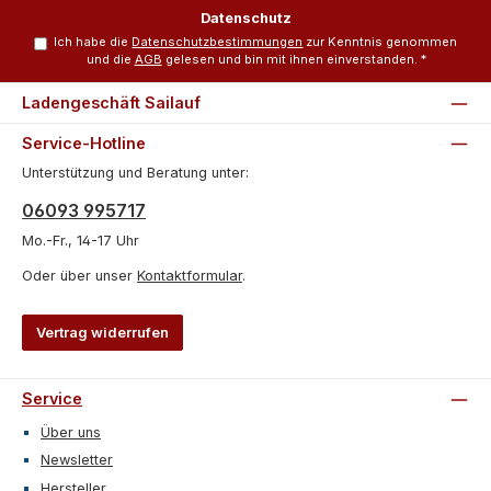
*
Datenschutz
Ich habe die
Datenschutzbestimmungen
zur Kenntnis genommen
und die
AGB
gelesen und bin mit ihnen einverstanden.
*
Ladengeschäft Sailauf
Service-Hotline
Unterstützung und Beratung unter:
06093 995717
Mo.-Fr., 14-17 Uhr
Oder über unser
Kontaktformular
.
Vertrag widerrufen
Service
Über uns
Newsletter
Hersteller