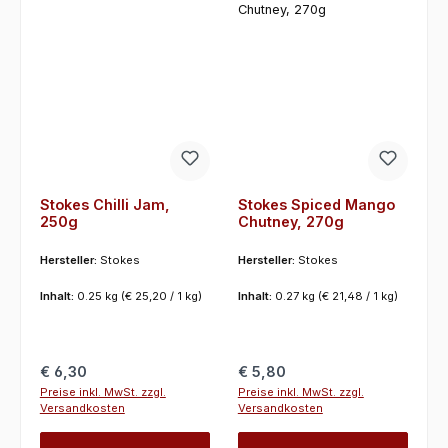
Stokes Chilli Jam,
Stokes Spiced Mango
250g
Chutney, 270g
Hersteller:
Stokes
Hersteller:
Stokes
Inhalt:
0.25 kg
(€ 25,20 / 1 kg)
Inhalt:
0.27 kg
(€ 21,48 / 1 kg)
Regulärer Preis:
Regulärer Preis:
€ 6,30
€ 5,80
Preise inkl. MwSt. zzgl.
Preise inkl. MwSt. zzgl.
Versandkosten
Versandkosten