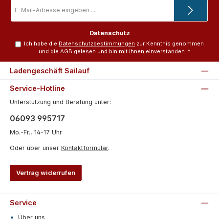
E-
Mail-
Adresse
*
Datenschutz
Ich habe die
Datenschutzbestimmungen
zur Kenntnis genommen
und die
AGB
gelesen und bin mit ihnen einverstanden.
*
Ladengeschäft Sailauf
Service-Hotline
Unterstützung und Beratung unter:
06093 995717
Mo.-Fr., 14-17 Uhr
Oder über unser
Kontaktformular
.
Vertrag widerrufen
Service
Über uns