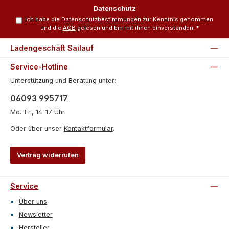
*
Datenschutz
Ich habe die
Datenschutzbestimmungen
zur Kenntnis genommen
und die
AGB
gelesen und bin mit ihnen einverstanden.
*
Ladengeschäft Sailauf
Service-Hotline
Unterstützung und Beratung unter:
06093 995717
Mo.-Fr., 14-17 Uhr
Oder über unser
Kontaktformular
.
Vertrag widerrufen
Service
Über uns
Newsletter
Hersteller