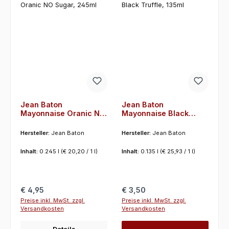
Jean Baton
Jean Baton
Mayonnaise Oranic NO
Mayonnaise Black
Sugar, 245ml
Truffle, 135ml
Hersteller:
Jean Baton
Hersteller:
Jean Baton
Inhalt:
0.245 l
(€ 20,20 / 1 l)
Inhalt:
0.135 l
(€ 25,93 / 1 l)
Regulärer Preis:
Regulärer Preis:
€ 4,95
€ 3,50
Preise inkl. MwSt. zzgl.
Preise inkl. MwSt. zzgl.
Versandkosten
Versandkosten