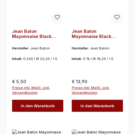
Jean Baton
Jean Baton
Mayonnaise Black
Mayonnaise Black
Truffle, 245ml
Truffle, 760 ml
Hersteller:
Jean Baton
Hersteller:
Jean Baton
Inhalt:
0.245 l
(€ 22,45 / 1 l)
Inhalt:
0.76 l
(€ 18,29 / 1 l)
Regulärer Preis:
Regulärer Preis:
€ 5,50
€ 13,90
Preise inkl. MwSt. zzgl.
Preise inkl. MwSt. zzgl.
Versandkosten
Versandkosten
In den Warenkorb
In den Warenkorb