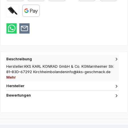
PayPal
Apple Pay
SEPA Lastschrift
Kredit- oder Debi
Zahlung bei Abholung
Google Pay
Beschreibung
Hersteller:KKS KARL KONRAD GmbH & Co. KGMarnheimer Str.
81–83D–67292 Kirchheimbolandeninfo@kks-geschmack.de
Mehr
Hersteller
Bewertungen