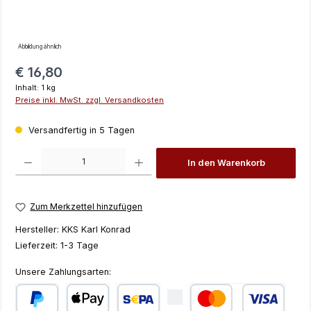
Abbildung ähnlich
Regulärer Preis:
€ 16,80
Inhalt:
1 kg
Preise inkl. MwSt. zzgl. Versandkosten
Versandfertig in 5 Tagen
Produkt Anzahl: Gib den gewünschten Wert ein oder benutze die Schaltfläch
In den Warenkorb
Zum Merkzettel hinzufügen
Hersteller:
KKS Karl Konrad
Lieferzeit:
1-3 Tage
Unsere Zahlungsarten: