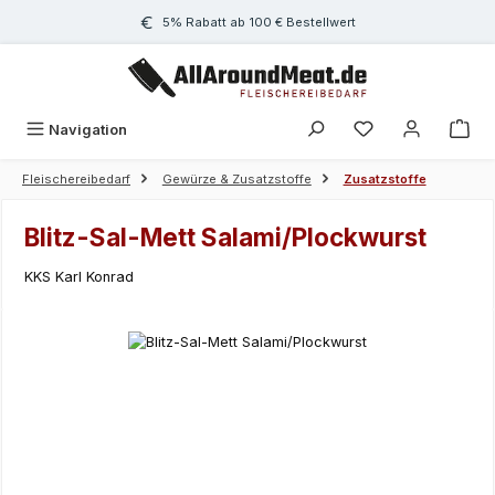
Zum Hauptinhalt springen
5% Rabatt ab 100 € Bestellwert
Navigation
Fleischereibedarf
Gewürze & Zusatzstoffe
Zusatzstoffe
Blitz-Sal-Mett Salami/Plockwurst
KKS Karl Konrad
Bildergalerie überspringen