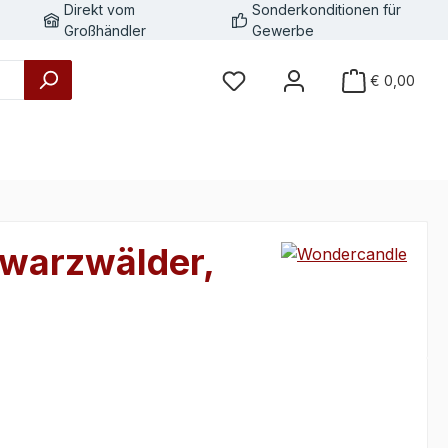
Direkt vom
Sonderkonditionen für
Großhändler
Gewerbe
€ 0,00
hwarzwälder,
eis: