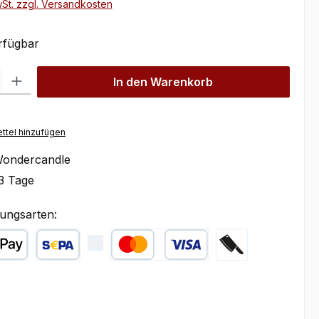
wSt. zzgl. Versandkosten
rfügbar
l: Gib den gewünschten Wert ein oder benutze die Schaltflächen um
In den Warenkorb
ttel hinzufügen
ondercandle
3 Tage
ungsarten:
ple Pay
SEPA Lastschrift
Kredit- oder Debitkarte
Zahlung bei Abhol