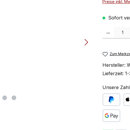
Preise inkl. M
Sofort ve
Produkt Anzah
Zum Merkze
Hersteller:
W
Lieferzeit:
1-
Unsere Zahl
PayPal
Ap
Google Pay