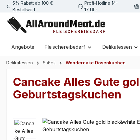
5% Rabatt ab 100 €
Profi-Hotline 14-
m Hauptinhalt springen
Zur Suche springen
Zur Hauptnavigation springen
Bestellwert
17 Uhr
Angebote
Fleischereibedarf
Delikatessen
Delikatessen
Süßes
Wondercake Dosenkuchen
Cancake Alles Gute gol
Geburtstagskuchen
Bildergalerie überspringen