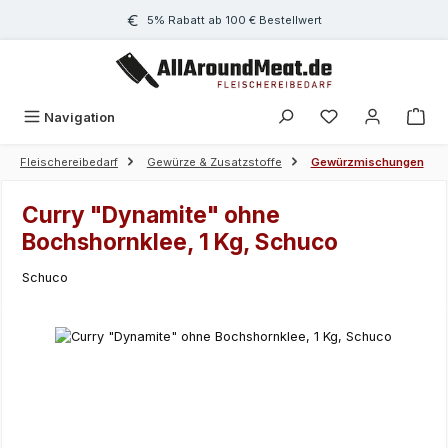
Zum Hauptinhalt springen
5% Rabatt ab 100 € Bestellwert
Navigation
Fleischereibedarf
Gewürze & Zusatzstoffe
Gewürzmischungen
Curry "Dynamite" ohne
Bochshornklee, 1 Kg, Schuco
Schuco
Bildergalerie überspringen