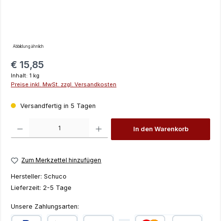
Abbildung ähnlich
Regulärer Preis:
€ 15,85
Inhalt:
1 kg
Preise inkl. MwSt. zzgl. Versandkosten
Versandfertig in 5 Tagen
Produkt Anzahl: Gib den gewünschten Wert ein oder benutze die Schaltfläch
In den Warenkorb
Zum Merkzettel hinzufügen
Hersteller:
Schuco
Lieferzeit:
2-5 Tage
Unsere Zahlungsarten: