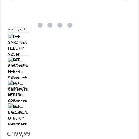
Abbildung ähnlich
Regulärer Preis:
€ 199,99