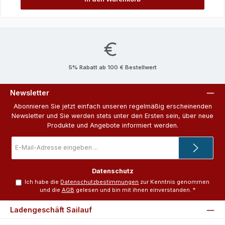
5% Rabatt ab 100 € Bestellwert
Newsletter
Abonnieren Sie jetzt einfach unseren regelmäßig erscheinenden
Newsletter und Sie werden stets unter den Ersten sein, über neue
Produkte und Angebote informiert werden.
E-
Mail-
Adresse
*
Datenschutz
Ich habe die
Datenschutzbestimmungen
zur Kenntnis genommen
und die
AGB
gelesen und bin mit ihnen einverstanden.
*
Ladengeschäft Sailauf