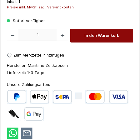
Inhalt:
1
Preise inkl. MwSt. zzgl. Versandkosten
Sofort verfügbar
Produkt Anzahl: Gib den gewünschten Wert ein oder benutze die Schaltfläch
In den Warenkorb
Zum Merkzettel hinzufügen
Hersteller:
Maritime Zeitkapseln
Lieferzeit:
1-3 Tage
Unsere Zahlungsarten:
PayPal
Apple Pay
SEPA Lastschrift
Kredit- oder Debi
Zahlung bei Abholung
Google Pay