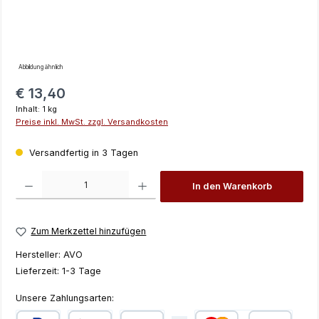
Abbildung ähnlich
Regulärer Preis:
€ 13,40
Inhalt:
1 kg
Preise inkl. MwSt. zzgl. Versandkosten
Versandfertig in 3 Tagen
Produkt Anzahl: Gib den gewünschten Wert ein oder benutze die Schaltfläch
In den Warenkorb
Zum Merkzettel hinzufügen
Hersteller:
AVO
Lieferzeit:
1-3 Tage
Unsere Zahlungsarten: