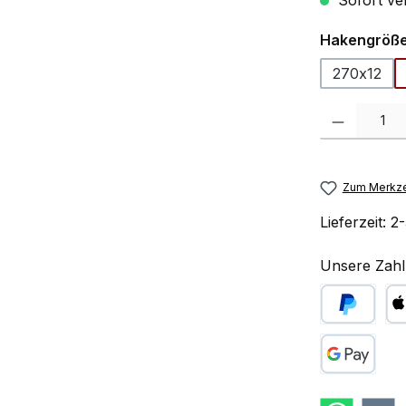
Sofort ve
Hakengröß
270x12
Produkt Anzah
Zum Merkze
Lieferzeit:
2-
Unsere Zahl
PayPal
Ap
Google Pay