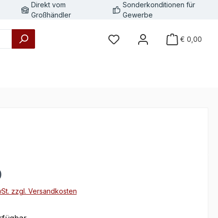
Direkt vom
Sonderkonditionen für
Großhändler
Gewerbe
€ 0,00
eis:
0
wSt. zzgl. Versandkosten