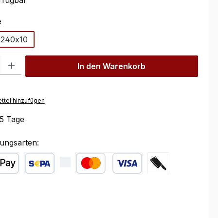
rfügbar
auswählen
e
240x10
l: Gib den gewünschten Wert ein oder benutze die Schaltflächen um
In den Warenkorb
ttel hinzufügen
5 Tage
ungsarten:
ple Pay
SEPA Lastschrift
Kredit- oder Debitkarte
Zahlung bei Abhol