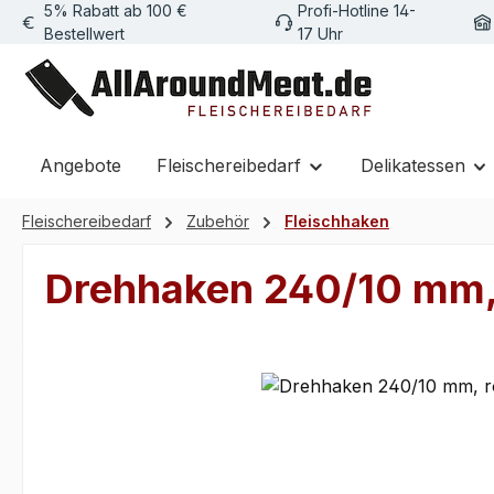
5% Rabatt ab 100 €
Profi-Hotline 14-
m Hauptinhalt springen
Zur Suche springen
Zur Hauptnavigation springen
Bestellwert
17 Uhr
Angebote
Fleischereibedarf
Delikatessen
Fleischereibedarf
Zubehör
Fleischhaken
Drehhaken 240/10 mm, r
Bildergalerie überspringen