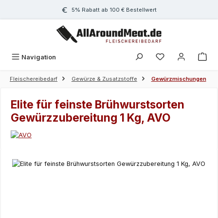
Zum Hauptinhalt springen
5% Rabatt ab 100 € Bestellwert
Navigation
Fleischereibedarf
Gewürze & Zusatzstoffe
Gewürzmischungen
Elite für feinste Brühwurstsorten
Gewürzzubereitung 1 Kg, AVO
Bildergalerie überspringen