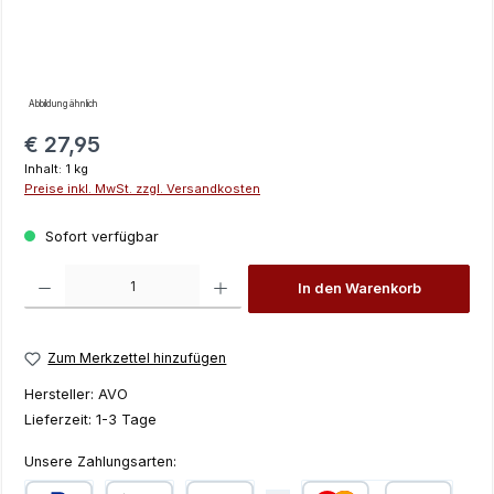
Abbildung ähnlich
Regulärer Preis:
€ 27,95
Inhalt:
1 kg
Preise inkl. MwSt. zzgl. Versandkosten
Sofort verfügbar
Produkt Anzahl: Gib den gewünschten Wert ein oder benutze die Schaltfläch
In den Warenkorb
Zum Merkzettel hinzufügen
Hersteller:
AVO
Lieferzeit:
1-3 Tage
Unsere Zahlungsarten: