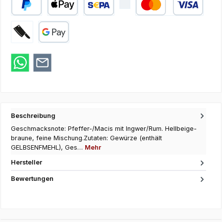
PayPal
Apple Pay
SEPA Lastschrift
Kredit- oder Debi
Zahlung bei Abholung
Google Pay
Beschreibung
Geschmacksnote: Pfeffer-/Macis mit Ingwer/Rum. Hellbeige-
braune, feine Mischung.Zutaten: Gewürze (enthält
GELBSENFMEHL), Ges…
Mehr
Hersteller
Bewertungen