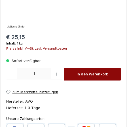
Abbildung ähnlich
Regulärer Preis:
€ 25,15
Inhalt:
1 kg
Preise inkl. MwSt. zzgl. Versandkosten
Sofort verfügbar
Produkt Anzahl: Gib den gewünschten Wert ein oder benutze die Schaltfläch
In den Warenkorb
Zum Merkzettel hinzufügen
Hersteller:
AVO
Lieferzeit:
1-3 Tage
Unsere Zahlungsarten: