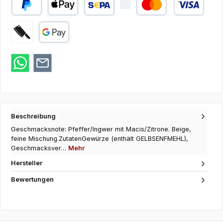
PayPal
Apple Pay
SEPA Lastschrift
Kredit- oder Debi
Zahlung bei Abholung
Google Pay
Beschreibung
Geschmacksnote: Pfeffer/Ingwer mit Macis/Zitrone. Beige,
feine Mischung.ZutatenGewürze (enthält GELBSENFMEHL),
Geschmacksver…
Mehr
Hersteller
Bewertungen