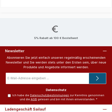
5% Rabatt ab 100 € Bestellwert
Newsletter
Abonnieren Sie jetzt einfach unseren regelmäßig erscheinenden
Newsletter und Sie werden stets unter den Ersten sein, über neue
Produkte und Angebote informiert werden.
E-
Mail-
Adresse
*
Datenschutz
Ich habe die
Datenschutzbestimmungen
zur Kenntnis genommen
und die
AGB
gelesen und bin mit ihnen einverstanden.
*
Ladengeschäft Sailauf