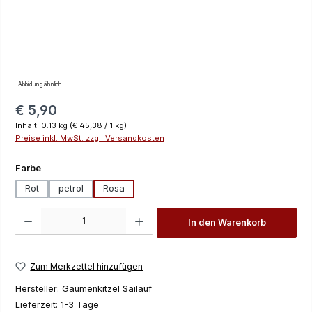
Abbildung ähnlich
Regulärer Preis:
€ 5,90
Inhalt:
0.13 kg
(€ 45,38 / 1 kg)
Preise inkl. MwSt. zzgl. Versandkosten
auswählen
Farbe
Rot
petrol
Rosa
Produkt Anzahl: Gib den gewünschten Wert ein oder benutze die Schaltfläch
In den Warenkorb
Zum Merkzettel hinzufügen
Hersteller:
Gaumenkitzel Sailauf
Lieferzeit:
1-3 Tage