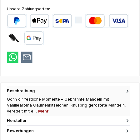
Unsere Zahlungsarten:
PayPal
Apple Pay
SEPA Lastschrift
Kredit- oder Debi
Zahlung bei Abholung
Google Pay
Beschreibung
Gönn dir festliche Momente – Gebrannte Mandeln mit
Vanillearoma Gaumenkitzelchen. Knusprig geröstete Mandeln,
veredelt mit e…
Mehr
Hersteller
Bewertungen