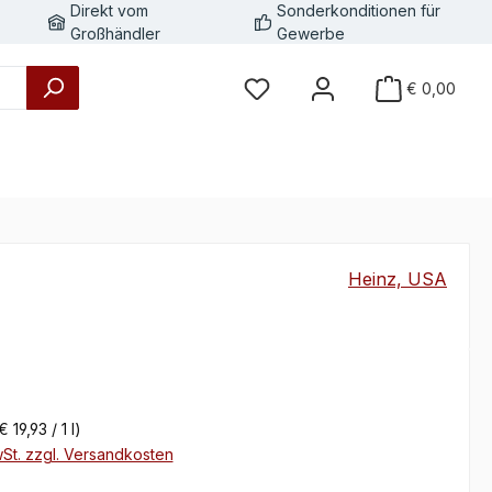
Direkt vom
Sonderkonditionen für
Großhändler
Gewerbe
€ 0,00
Heinz, USA
eis:
€ 19,93 / 1 l)
wSt. zzgl. Versandkosten