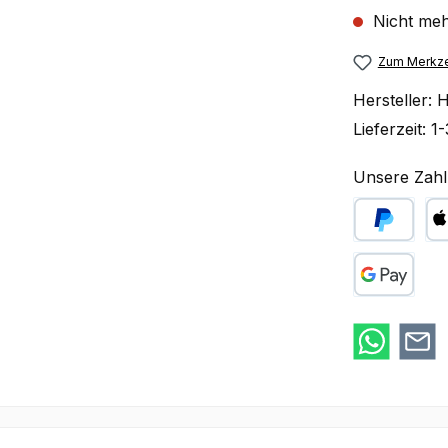
Nicht meh
Zum Merkze
Hersteller:
H
Lieferzeit:
1-
Unsere Zahl
PayPal
Ap
Google Pay