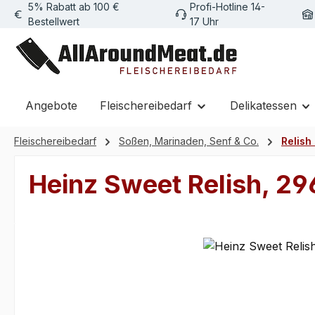
5% Rabatt ab 100 €
Profi-Hotline 14-
m Hauptinhalt springen
Zur Suche springen
Zur Hauptnavigation springen
Bestellwert
17 Uhr
Angebote
Fleischereibedarf
Delikatessen
Fleischereibedarf
Soßen, Marinaden, Senf & Co.
Relish
Heinz Sweet Relish, 29
Bildergalerie überspringen