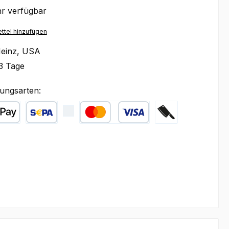
r verfügbar
ttel hinzufügen
einz, USA
3 Tage
ungsarten:
ple Pay
SEPA Lastschrift
Kredit- oder Debitkarte
Zahlung bei Abhol