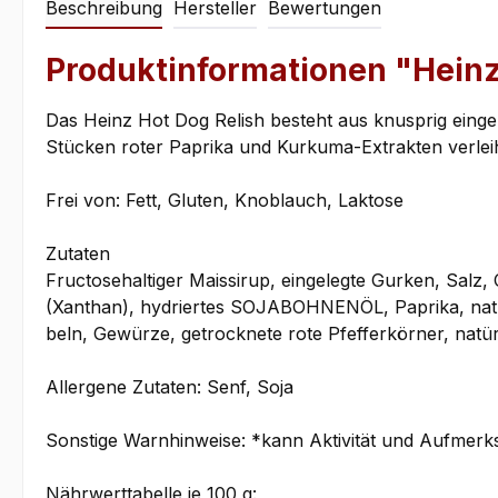
Beschreibung
Hersteller
Bewertungen
Produktinformationen "Heinz
Das Heinz Hot Dog Relish besteht aus knusprig eingel
Stücken roter Paprika und Kurkuma-Extrakten verle
Frei von: Fett, Gluten, Knoblauch, Laktose
Zutaten
Fructosehaltiger Maissirup, eingelegte Gurken, Salz, 
(Xanthan), hydriertes SOJABOHNENÖL, Paprika, natürl
beln, Gewürze, getrocknete rote Pfefferkörner, natü
Allergene Zutaten: Senf, Soja
Sonstige Warnhinweise: *kann Aktivität und Aufmerk
Nährwerttabelle je 100 g: