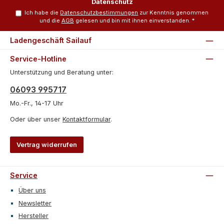
Datenschutz
Ich habe die
Datenschutzbestimmungen
zur Kenntnis genommen
und die
AGB
gelesen und bin mit ihnen einverstanden.
*
Ladengeschäft Sailauf
Service-Hotline
Unterstützung und Beratung unter:
06093 995717
Mo.-Fr., 14-17 Uhr
Oder über unser
Kontaktformular
.
Vertrag widerrufen
Service
Über uns
Newsletter
Hersteller