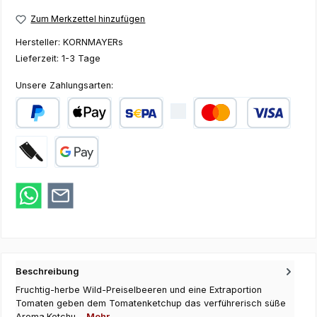
Zum Merkzettel hinzufügen
Hersteller:
KORNMAYERs
Lieferzeit:
1-3 Tage
Unsere Zahlungsarten:
PayPal
Apple Pay
SEPA Lastschrift
Kredit- oder Debi
Zahlung bei Abholung
Google Pay
Beschreibung
Fruchtig-herbe Wild-Preiselbeeren und eine Extraportion
Tomaten geben dem Tomatenketchup das verführerisch süße
Aroma.Ketchu…
Mehr