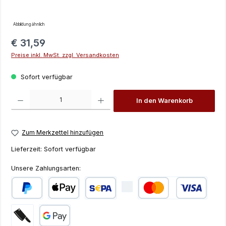
Abbildung ähnlich
Regulärer Preis:
€ 31,59
Preise inkl. MwSt. zzgl. Versandkosten
Sofort verfügbar
Produkt Anzahl: Gib den gewünschten Wert ein oder benutze die Schaltfläch
In den Warenkorb
Zum Merkzettel hinzufügen
Lieferzeit:
Sofort verfügbar
Unsere Zahlungsarten:
PayPal
Apple Pay
SEPA Lastschrift
Kredit- oder Debi