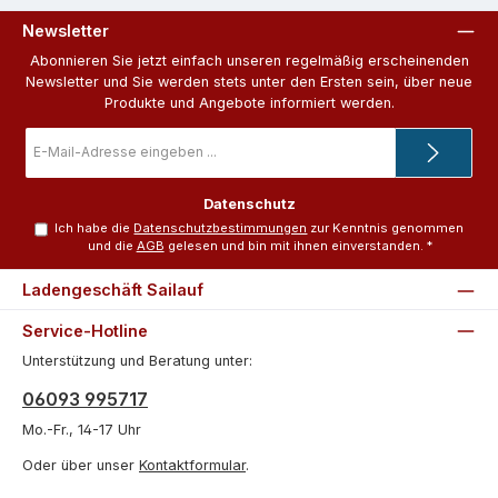
Newsletter
Abonnieren Sie jetzt einfach unseren regelmäßig erscheinenden
Newsletter und Sie werden stets unter den Ersten sein, über neue
Produkte und Angebote informiert werden.
E-
Mail-
Adresse
*
Datenschutz
Ich habe die
Datenschutzbestimmungen
zur Kenntnis genommen
und die
AGB
gelesen und bin mit ihnen einverstanden.
*
Ladengeschäft Sailauf
Service-Hotline
Unterstützung und Beratung unter:
06093 995717
Mo.-Fr., 14-17 Uhr
Oder über unser
Kontaktformular
.