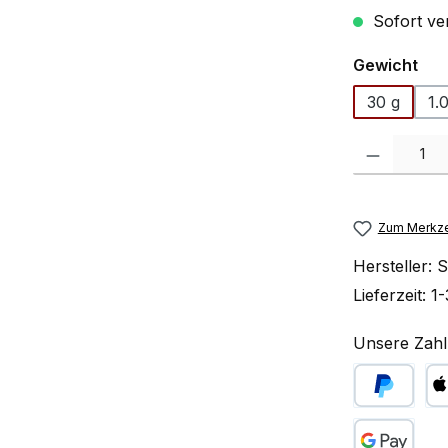
Sofort ve
aus
Gewicht
30 g
1.
Produkt Anzah
Zum Merkze
Hersteller:
S
Lieferzeit:
1-
Unsere Zahl
PayPal
Ap