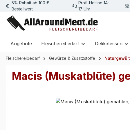
5% Rabatt ab 100 €
Profi-Hotline 14-
m Hauptinhalt springen
Zur Suche springen
Zur Hauptnavigation springen
Bestellwert
17 Uhr
Angebote
Fleischereibedarf
Delikatessen
Fleischereibedarf
Gewürze & Zusatzstoffe
Naturgewür
Macis (Muskatblüte) g
Bildergalerie überspringen