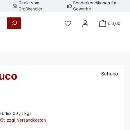
Direkt vom
Sonderkonditionen für
Großhändler
Gewerbe
€ 0,00
huco
Schuco
eis:
(€ 163,00 / 1 kg)
wSt. zzgl. Versandkosten