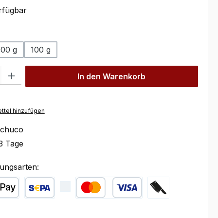
rfügbar
wählen
000 g
100 g
l: Gib den gewünschten Wert ein oder benutze die Schaltflächen um
In den Warenkorb
ttel hinzufügen
chuco
3 Tage
ungsarten:
ple Pay
SEPA Lastschrift
Kredit- oder Debitkarte
Zahlung bei Abhol