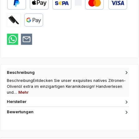
PayPal
Apple Pay
SEPA Lastschrift
Kredit- oder Debi
Zahlung bei Abholung
Google Pay
Beschreibung
BeschreibungEntdecken Sie unser exquisites natives Zitronen-
Olivenöl extra im einzigartigen Keramikdesign! Handverlesen
und…
Mehr
Hersteller
Bewertungen