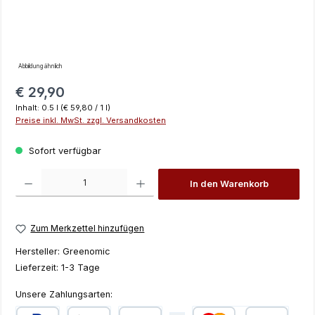
Abbildung ähnlich
Regulärer Preis:
€ 29,90
Inhalt:
0.5 l
(€ 59,80 / 1 l)
Preise inkl. MwSt. zzgl. Versandkosten
Sofort verfügbar
Produkt Anzahl: Gib den gewünschten Wert ein oder benutze die Schaltfläch
In den Warenkorb
Zum Merkzettel hinzufügen
Hersteller:
Greenomic
Lieferzeit:
1-3 Tage
Unsere Zahlungsarten: