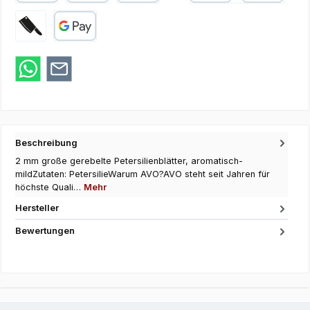
PayPal
Apple Pay
SEPA Lastschrift
Kredit- oder Debi
Zahlung bei Abholung
Google Pay
Beschreibung
2 mm große gerebelte Petersilienblätter, aromatisch-
mildZutaten: PetersilieWarum AVO?AVO steht seit Jahren für
höchste Quali…
Mehr
Hersteller
Bewertungen