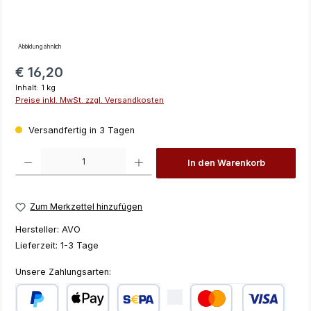
Abbildung ähnlich
Regulärer Preis:
€ 16,20
Inhalt:
1 kg
Preise inkl. MwSt. zzgl. Versandkosten
Versandfertig in 3 Tagen
Produkt Anzahl: Gib den gewünschten Wert ein oder benutze die Schaltfläch
In den Warenkorb
Zum Merkzettel hinzufügen
Hersteller:
AVO
Lieferzeit:
1-3 Tage
Unsere Zahlungsarten: