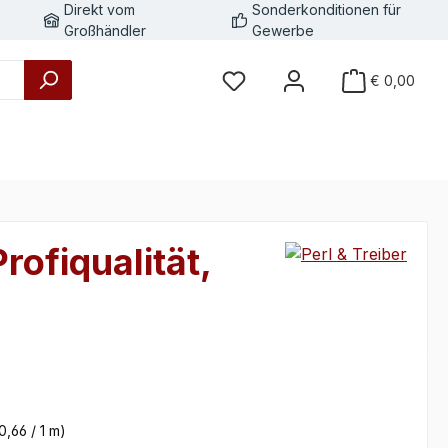
Direkt vom
Sonderkonditionen für
Großhändler
Gewerbe
€ 0,00
rofiqualität,
eis:
0,66 / 1 m)