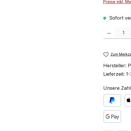
Preise inkl. M
Sofort ve
Produkt Anzah
Zum Merkze
Hersteller:
P
Lieferzeit:
1-
Unsere Zahl
PayPal
Ap
Google Pay