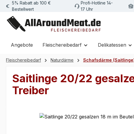
5% Rabatt ab 100 €
Profi-Hotline 14-
m Hauptinhalt springen
Zur Suche springen
Zur Hauptnavigation springen
Bestellwert
17 Uhr
Angebote
Fleischereibedarf
Delikatessen
Fleischereibedarf
Naturdärme
Schafsdärme (Saitlinge
Saitlinge 20/22 gesalzen
Treiber
Bildergalerie überspringen