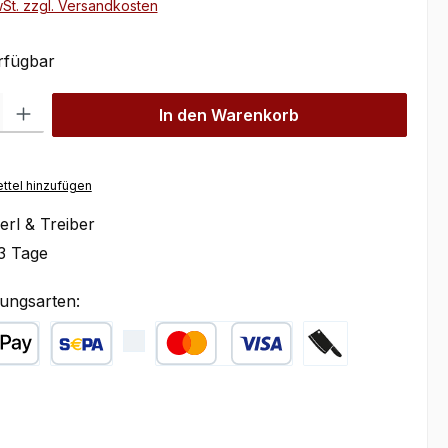
wSt. zzgl. Versandkosten
rfügbar
l: Gib den gewünschten Wert ein oder benutze die Schaltflächen um
In den Warenkorb
ttel hinzufügen
erl & Treiber
3 Tage
ungsarten:
ple Pay
SEPA Lastschrift
Kredit- oder Debitkarte
Zahlung bei Abhol