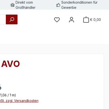
Direkt vom
Sonderkonditionen für
Großhändler
Gewerbe
€ 0,00
r AVO
eis:
6
1,06 / 1 m)
wSt. zzgl. Versandkosten