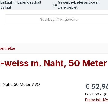
Einkauf im Ladengeschäft
Gewerbe-Lieferservice im
Sailauf
Liefergebiet
nkennetze
t-weiss m. Naht, 50 Mete
Regulärer Pr
€ 52,9
Inhalt:
50 m
(€ 
Preise inkl. M