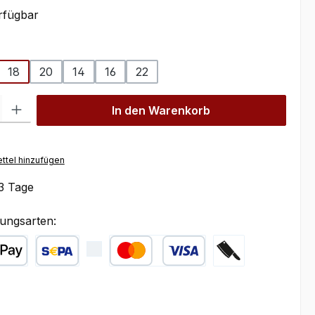
rfügbar
ählen
18
20
14
16
22
l: Gib den gewünschten Wert ein oder benutze die Schaltflächen um
In den Warenkorb
ttel hinzufügen
3 Tage
ungsarten:
ple Pay
SEPA Lastschrift
Kredit- oder Debitkarte
Zahlung bei Abhol