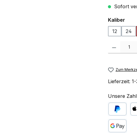
Sofort ve
ausw
Kaliber
12
24
Produkt Anzah
Zum Merkze
Lieferzeit:
1-
Unsere Zahl
PayPal
Ap
Google Pay