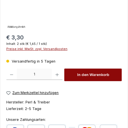
Abbildung ähnlich
Regulärer Preis:
€ 3,30
Inhalt:
2 stk
(€ 1,65 / 1 stk)
Preise inkl. MwSt. zzgl. Versandkosten
Versandfertig in 5 Tagen
Produkt Anzahl: Gib den gewünschten Wert ein oder benutze die Schaltfläch
In den Warenkorb
Zum Merkzettel hinzufügen
Hersteller:
Perl & Treiber
Lieferzeit:
2-5 Tage
Unsere Zahlungsarten: