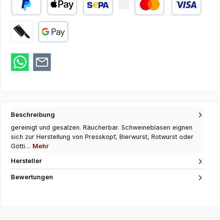
PayPal
Apple Pay
SEPA Lastschrift
Kredit- oder Debi
Zahlung bei Abholung
Google Pay
Beschreibung
gereinigt und gesalzen. Räucherbar. Schweineblasen eignen
sich zur Herstellung von Presskopf, Bierwurst, Rotwurst oder
Götti…
Mehr
Hersteller
Bewertungen