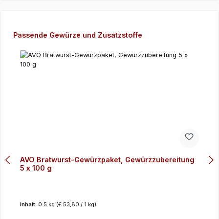
Produktgalerie überspringen
Passende Gewürze und Zusatzstoffe
AVO Bratwurst-Gewürzpaket, Gewürzzubereitung
5 x 100 g
Inhalt:
0.5 kg
(€ 53,80 / 1 kg)