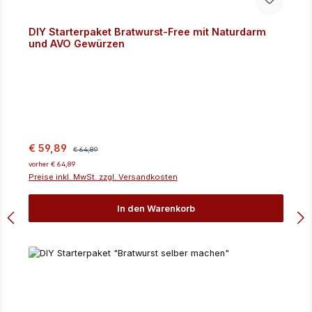
DIY Starterpaket Bratwurst-Free mit Naturdarm
und AVO Gewürzen
Verkaufspreis:
Regulärer Preis:
€ 59,89
€ 64,89
vorher € 64,89
Preise inkl. MwSt. zzgl. Versandkosten
In den Warenkorb