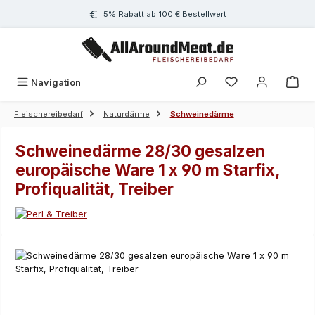
Zum Hauptinhalt springen
5% Rabatt ab 100 € Bestellwert
Navigation
Fleischereibedarf
Naturdärme
Schweinedärme
Schweinedärme 28/30 gesalzen
europäische Ware 1 x 90 m Starfix,
Profiqualität, Treiber
Bildergalerie überspringen