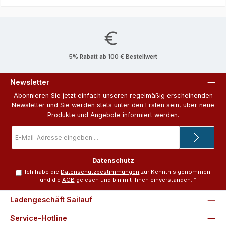
5% Rabatt ab 100 € Bestellwert
Newsletter
Abonnieren Sie jetzt einfach unseren regelmäßig erscheinenden
Newsletter und Sie werden stets unter den Ersten sein, über neue
Produkte und Angebote informiert werden.
E-
Mail-
Adresse
*
Datenschutz
Ich habe die
Datenschutzbestimmungen
zur Kenntnis genommen
und die
AGB
gelesen und bin mit ihnen einverstanden.
*
Ladengeschäft Sailauf
Service-Hotline