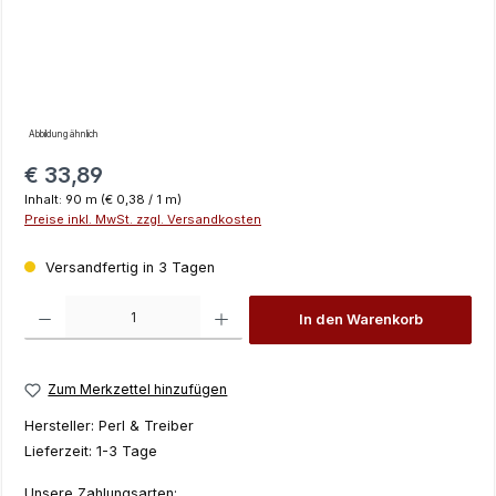
Abbildung ähnlich
Regulärer Preis:
€ 33,89
Inhalt:
90 m
(€ 0,38 / 1 m)
Preise inkl. MwSt. zzgl. Versandkosten
Versandfertig in 3 Tagen
Produkt Anzahl: Gib den gewünschten Wert ein oder benutze die Schaltfläch
In den Warenkorb
Zum Merkzettel hinzufügen
Hersteller:
Perl & Treiber
Lieferzeit:
1-3 Tage
Unsere Zahlungsarten: