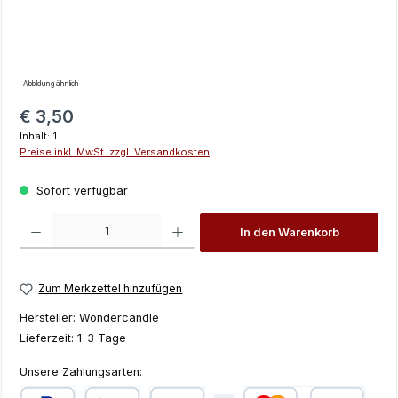
Abbildung ähnlich
Regulärer Preis:
€ 3,50
Inhalt:
1
Preise inkl. MwSt. zzgl. Versandkosten
Sofort verfügbar
Produkt Anzahl: Gib den gewünschten Wert ein oder benutze die Schaltfläch
In den Warenkorb
Zum Merkzettel hinzufügen
Hersteller:
Wondercandle
Lieferzeit:
1-3 Tage
Unsere Zahlungsarten: