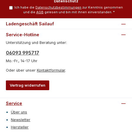
Datenschutz
Ich habe die
Datenschutzbestimmungen
zur Kenntnis genommen
und die
AGB
gelesen und bin mit ihnen einverstanden.
*
Ladengeschäft Sailauf
Service-Hotline
Unterstützung und Beratung unter:
06093 995717
Mo.-Fr., 14-17 Uhr
Oder über unser
Kontaktformular
.
Vertrag widerrufen
Service
Über uns
Newsletter
Hersteller