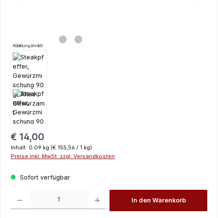
Abbildung ähnlich
Regulärer Preis:
€ 14,00
Inhalt:
0.09 kg
(€ 155,56 / 1 kg)
Preise inkl. MwSt. zzgl. Versandkosten
Sofort verfügbar
Produkt Anzahl: Gib den gewünschten Wert ein oder benutze die Schaltfläch
In den Warenkorb