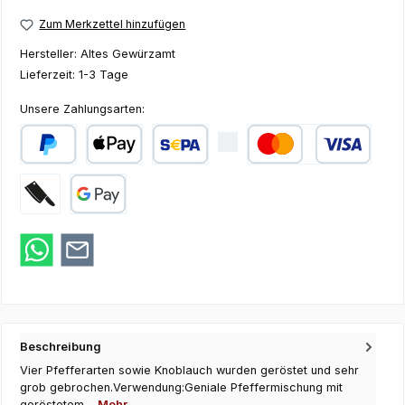
Zum Merkzettel hinzufügen
Hersteller:
Altes Gewürzamt
Lieferzeit:
1-3 Tage
Unsere Zahlungsarten:
PayPal
Apple Pay
SEPA Lastschrift
Kredit- oder Debi
Zahlung bei Abholung
Google Pay
Beschreibung
Vier Pfefferarten sowie Knoblauch wurden geröstet und sehr
grob gebrochen.Verwendung:Geniale Pfeffermischung mit
geröstetem…
Mehr