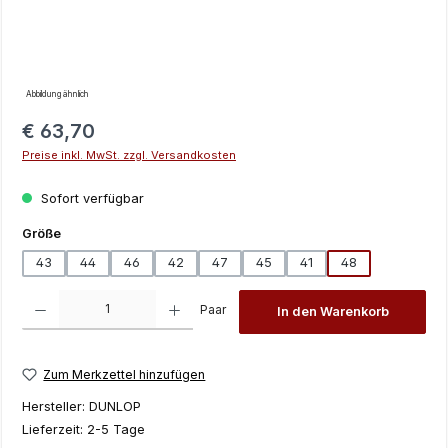
Abbildung ähnlich
Regulärer Preis:
€ 63,70
Preise inkl. MwSt. zzgl. Versandkosten
Sofort verfügbar
auswählen
Größe
43
44
46
42
47
45
41
48
Produkt Anzahl: Gib den gewünschten Wert ein oder benutze die Schaltfläch
Paar
In den Warenkorb
Zum Merkzettel hinzufügen
Hersteller:
DUNLOP
Lieferzeit:
2-5 Tage