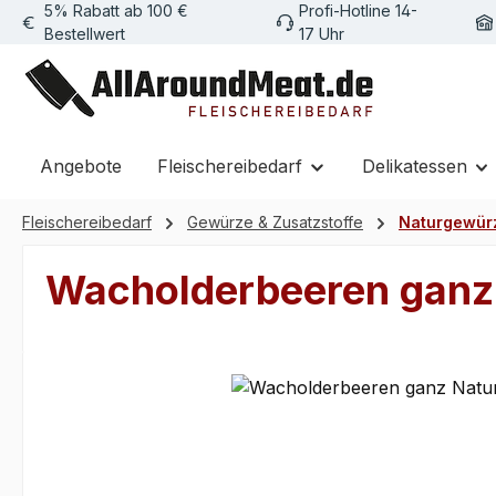
5% Rabatt ab 100 €
Profi-Hotline 14-
m Hauptinhalt springen
Zur Suche springen
Zur Hauptnavigation springen
Bestellwert
17 Uhr
Angebote
Fleischereibedarf
Delikatessen
Fleischereibedarf
Gewürze & Zusatzstoffe
Naturgewür
Wacholderbeeren ganz 
Bildergalerie überspringen