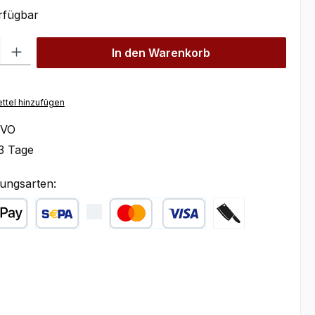
rfügbar
l: Gib den gewünschten Wert ein oder benutze die Schaltflächen um
In den Warenkorb
ttel hinzufügen
VO
3 Tage
ungsarten:
ple Pay
SEPA Lastschrift
Kredit- oder Debitkarte
Zahlung bei Abhol