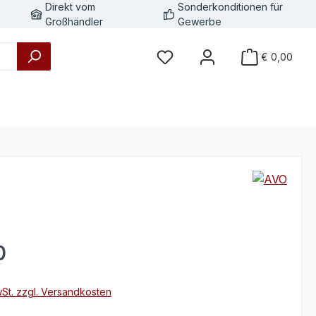
Direkt vom
Sonderkonditionen für
Großhändler
Gewerbe
€ 0,00
eis:
0
wSt. zzgl. Versandkosten