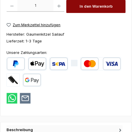
Produkt Anzahl: Gib den gewünschten Wert ein oder benutze die Schaltfläch
In den Warenkorb
Zum Merkzettel hinzufügen
Hersteller:
Gaumenkitzel Sailauf
Lieferzeit:
1-3 Tage
Unsere Zahlungsarten:
PayPal
Apple Pay
SEPA Lastschrift
Kredit- oder Debi
Zahlung bei Abholung
Google Pay
Beschreibung