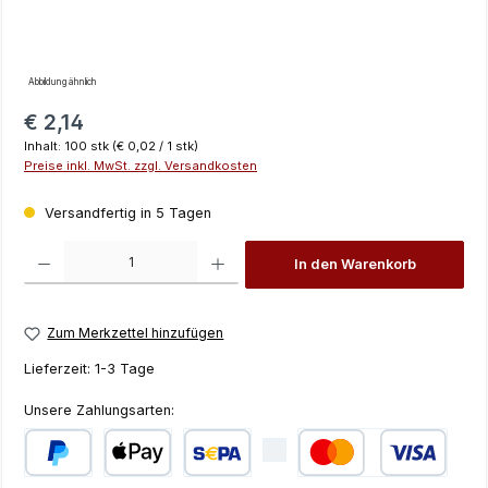
Abbildung ähnlich
Regulärer Preis:
€ 2,14
Inhalt:
100 stk
(€ 0,02 / 1 stk)
Preise inkl. MwSt. zzgl. Versandkosten
Versandfertig in 5 Tagen
Produkt Anzahl: Gib den gewünschten Wert ein oder benutze die Schaltfläch
In den Warenkorb
Zum Merkzettel hinzufügen
Lieferzeit:
1-3 Tage
Unsere Zahlungsarten:
PayPal
Apple Pay
SEPA Lastschrift
Kredit- oder Debi