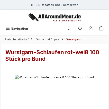
Zum Hauptinhalt springen
5% Rabatt ab 100 € Bestellwert
Navigation
Fleischereibedarf
Garne und Clipse
Wurstgarn
Wurstgarn-Schlaufen rot-weiß 100
Stück pro Bund
Bildergalerie überspringen