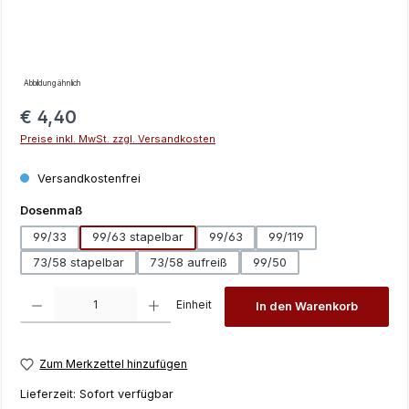
Abbildung ähnlich
Regulärer Preis:
€ 4,40
Preise inkl. MwSt. zzgl. Versandkosten
Versandkostenfrei
auswählen
Dosenmaß
99/33
99/63 stapelbar
99/63
99/119
73/58 stapelbar
73/58 aufreiß
99/50
Produkt Anzahl: Gib den gewünschten Wert ein oder benutze die Schaltfläch
Einheit
In den Warenkorb
Zum Merkzettel hinzufügen
Lieferzeit:
Sofort verfügbar