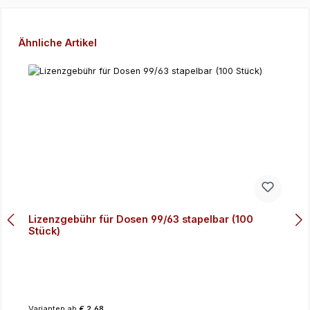
Produktgalerie überspringen
Ähnliche Artikel
Lizenzgebühr für Dosen 99/63 stapelbar (100
Stück)
Varianten ab
€ 2,68