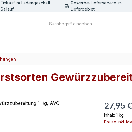
Einkauf im Ladengeschäft
Gewerbe-Lieferservice im
Sailauf
Liefergebiet
chungen
wurstsorten Gewürzzuberei
Regulärer Pr
27,95 
Inhalt:
1 kg
Preise inkl. M