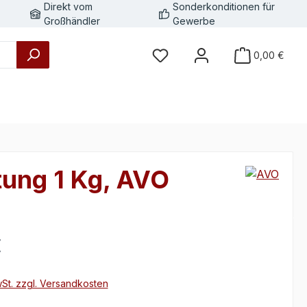
Direkt vom
Sonderkonditionen für
Großhändler
Gewerbe
0,00 €
tung 1 Kg, AVO
eis:
€
wSt. zzgl. Versandkosten