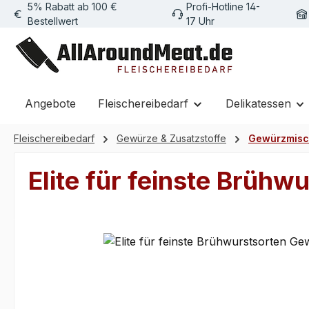
5% Rabatt ab 100 €
Profi-Hotline 14-
m Hauptinhalt springen
Zur Suche springen
Zur Hauptnavigation springen
Bestellwert
17 Uhr
Angebote
Fleischereibedarf
Delikatessen
Fleischereibedarf
Gewürze & Zusatzstoffe
Gewürzmis
Elite für feinste Brüh
Bildergalerie überspringen