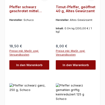
Pfeffer schwarz
Timut-Pfeffer, geöffnet
geschrotet mittel
40 g, Altes Gewürzamt
Brasil, keimreduziert, 1
Kg, Schuco
Hersteller:
Schuco
Hersteller:
Altes Gewürzamt
Inhalt:
0.04 kg
(200,00 € / 1
kg)
Regulärer Preis:
Regulärer Preis:
18,50 €
8,00 €
Preise inkl. MwSt. zzgl.
Preise inkl. MwSt. zzgl.
Versandkosten
Versandkosten
In den Warenkorb
In den Warenkorb