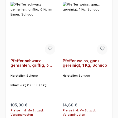
Pfeffer schwarz
Pfeffer weiss, ganz,
gemahlen, griffig, 6 Kg
gereinigt, 1 Kg, Schuco
im Eimer, Schuco
Hersteller:
Schuco
Hersteller:
Schuco
Inhalt:
6 kg
(17,50 € / 1 kg)
Regulärer Preis:
Regulärer Preis:
105,00 €
14,80 €
Preise inkl. MwSt. zzgl.
Preise inkl. MwSt. zzgl.
Versandkosten
Versandkosten