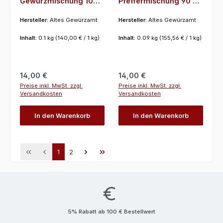
Gewürzmischung 100
Pfeffermischung 90 g,
g, Altes Gewürzamt
Altes Gewürzamt
Hersteller:
Altes Gewürzamt
Hersteller:
Altes Gewürzamt
Inhalt:
0.1 kg
(140,00 € / 1 kg)
Inhalt:
0.09 kg
(155,56 € / 1 kg)
Regulärer Preis:
Regulärer Preis:
14,00 €
14,00 €
Preise inkl. MwSt. zzgl.
Preise inkl. MwSt. zzgl.
Versandkosten
Versandkosten
In den Warenkorb
In den Warenkorb
Seite
Seite
1
2
5% Rabatt ab 100 € Bestellwert