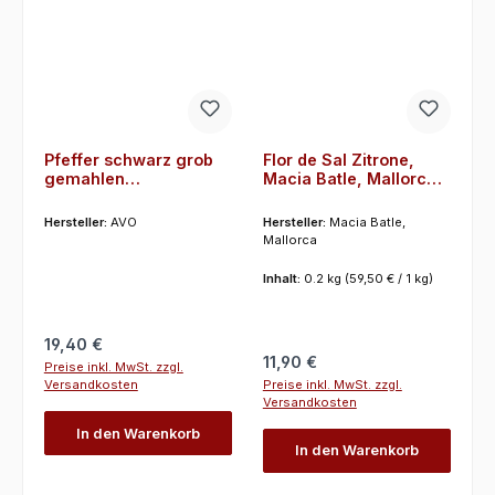
Pfeffer schwarz grob
Flor de Sal Zitrone,
gemahlen
Macia Batle, Mallorca
Naturgewürz 1 Kg, AVO
200 g
Hersteller:
AVO
Hersteller:
Macia Batle,
Mallorca
Inhalt:
0.2 kg
(59,50 € / 1 kg)
Regulärer Preis:
19,40 €
Regulärer Preis:
11,90 €
Preise inkl. MwSt. zzgl.
Preise inkl. MwSt. zzgl.
Versandkosten
Versandkosten
In den Warenkorb
In den Warenkorb