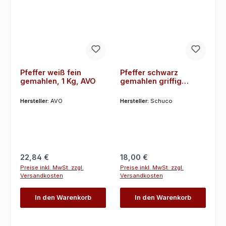
Pfeffer weiß fein
Pfeffer schwarz
gemahlen, 1 Kg, AVO
gemahlen griffig
keimreduziert 1 Kg,
Schuco
Hersteller:
AVO
Hersteller:
Schuco
Regulärer Preis:
Regulärer Preis:
22,84 €
18,00 €
Preise inkl. MwSt. zzgl.
Preise inkl. MwSt. zzgl.
Versandkosten
Versandkosten
In den Warenkorb
In den Warenkorb