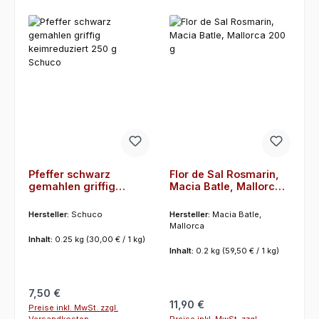
Pfeffer schwarz
Flor de Sal Rosmarin,
gemahlen griffig
Macia Batle, Mallorca
keimreduziert 250 g
200 g
Schuco
Hersteller:
Schuco
Hersteller:
Macia Batle,
Mallorca
Inhalt:
0.25 kg
(30,00 € / 1 kg)
Inhalt:
0.2 kg
(59,50 € / 1 kg)
Regulärer Preis:
7,50 €
Regulärer Preis:
11,90 €
Preise inkl. MwSt. zzgl.
Preise inkl. MwSt. zzgl.