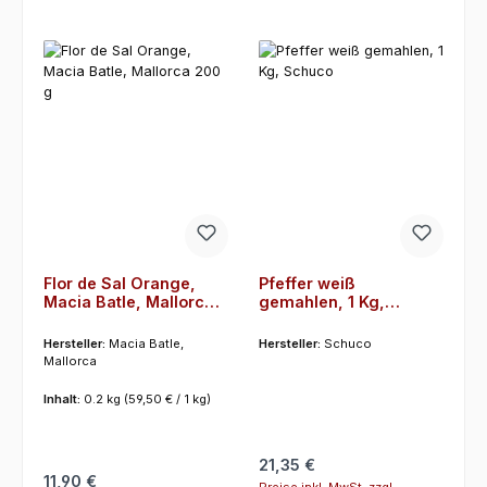
Flor de Sal Orange,
Pfeffer weiß
Macia Batle, Mallorca
gemahlen, 1 Kg,
200 g
Schuco
Hersteller:
Macia Batle,
Hersteller:
Schuco
Mallorca
Inhalt:
0.2 kg
(59,50 € / 1 kg)
Regulärer Preis:
21,35 €
Regulärer Preis:
11,90 €