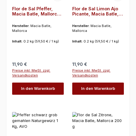
Flor de Sal Pfeffer,
Flor de Sal Limon Ajo
Macia Batle, Mallorca
Picante, Macia Batle,
200 g
Mallorca 200 g
Hersteller:
Macia Batle,
Hersteller:
Macia Batle,
Mallorca
Mallorca
Inhalt:
0.2 kg
(59,50 € / 1 kg)
Inhalt:
0.2 kg
(59,50 € / 1 kg)
Regulärer Preis:
Regulärer Preis:
11,90 €
11,90 €
Preise inkl. MwSt. zzgl.
Preise inkl. MwSt. zzgl.
Versandkosten
Versandkosten
In den Warenkorb
In den Warenkorb