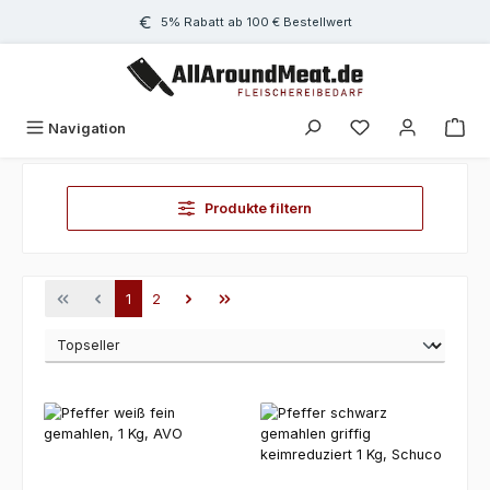
Zum Hauptinhalt springen
5% Rabatt ab 100 € Bestellwert
Navigation
Produkte filtern
Seite
Seite
1
2