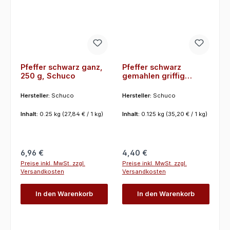
Pfeffer schwarz ganz,
Pfeffer schwarz
250 g, Schuco
gemahlen griffig
keimreduziert 125 g
Schuco
Hersteller:
Schuco
Hersteller:
Schuco
Inhalt:
0.25 kg
(27,84 € / 1 kg)
Inhalt:
0.125 kg
(35,20 € / 1 kg)
Regulärer Preis:
Regulärer Preis:
6,96 €
4,40 €
Preise inkl. MwSt. zzgl.
Preise inkl. MwSt. zzgl.
Versandkosten
Versandkosten
In den Warenkorb
In den Warenkorb