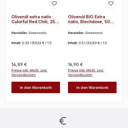
Olivenöl extra nativ
Olivenöl BIO Extra
Colorful Red Chili, 250
nativ, Blechdose, 500
ml Greenomic
ml, Greenomic
Hersteller:
Greenomic
Hersteller:
Greenomic
Inhalt:
0.25 l
(59,56 € / 1 l)
Inhalt:
0.5 l
(33,80 € / 1 l)
Regulärer Preis:
Regulärer Preis:
14,89 €
16,90 €
Preise inkl. MwSt. zzgl.
Preise inkl. MwSt. zzgl.
Versandkosten
Versandkosten
In den Warenkorb
In den Warenkorb