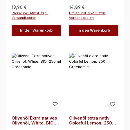
Regulärer Preis:
Regulärer Preis:
13,90 €
14,89 €
Preise inkl. MwSt. zzgl.
Preise inkl. MwSt. zzgl.
Versandkosten
Versandkosten
In den Warenkorb
In den Warenkorb
Olivenöl Extra natives
Olivenöl extra nativ
Olivenöl, White, BIO,
Colorful Lemon, 250
250 ml Greenomic
ml, Greenomic