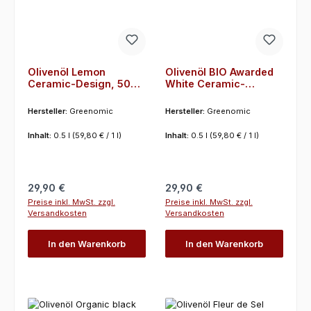
Olivenöl Lemon
Olivenöl BIO Awarded
Ceramic-Design, 500
White Ceramic-
ml Greenomic
Design, 500 ml
Greenomic
Hersteller:
Greenomic
Hersteller:
Greenomic
Inhalt:
0.5 l
(59,80 € / 1 l)
Inhalt:
0.5 l
(59,80 € / 1 l)
Regulärer Preis:
Regulärer Preis:
29,90 €
29,90 €
Preise inkl. MwSt. zzgl.
Preise inkl. MwSt. zzgl.
Versandkosten
Versandkosten
In den Warenkorb
In den Warenkorb