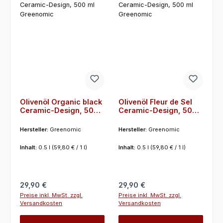
Olivenöl Organic black
Olivenöl Fleur de Sel
Ceramic-Design, 500
Ceramic-Design, 500
ml Greenomic
ml Greenomic
Hersteller:
Greenomic
Hersteller:
Greenomic
Inhalt:
0.5 l
(59,80 € / 1 l)
Inhalt:
0.5 l
(59,80 € / 1 l)
Regulärer Preis:
Regulärer Preis:
29,90 €
29,90 €
Preise inkl. MwSt. zzgl.
Preise inkl. MwSt. zzgl.
Versandkosten
Versandkosten