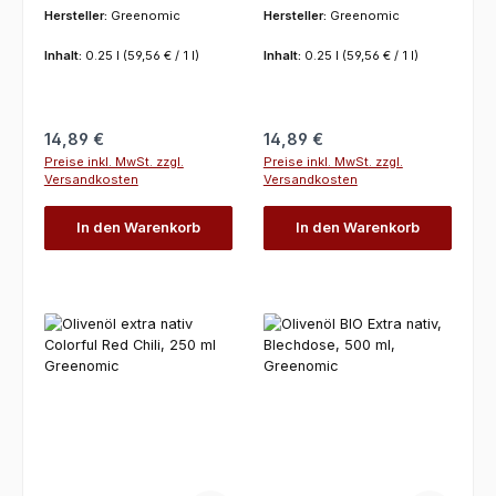
Hersteller:
Greenomic
Hersteller:
Greenomic
Inhalt:
0.25 l
(59,56 € / 1 l)
Inhalt:
0.25 l
(59,56 € / 1 l)
Regulärer Preis:
Regulärer Preis:
14,89 €
14,89 €
Preise inkl. MwSt. zzgl.
Preise inkl. MwSt. zzgl.
Versandkosten
Versandkosten
In den Warenkorb
In den Warenkorb