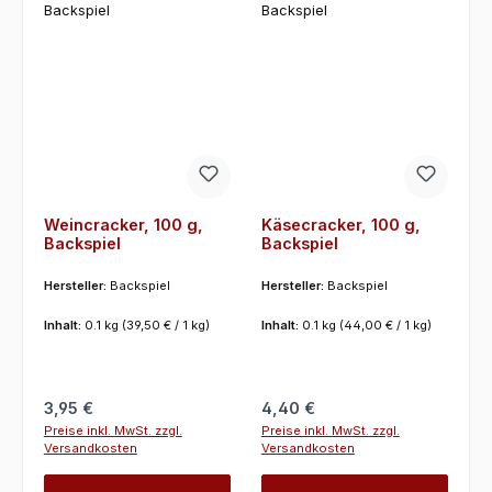
Weincracker, 100 g,
Käsecracker, 100 g,
Backspiel
Backspiel
Hersteller:
Backspiel
Hersteller:
Backspiel
Inhalt:
0.1 kg
(39,50 € / 1 kg)
Inhalt:
0.1 kg
(44,00 € / 1 kg)
Regulärer Preis:
Regulärer Preis:
3,95 €
4,40 €
Preise inkl. MwSt. zzgl.
Preise inkl. MwSt. zzgl.
Versandkosten
Versandkosten