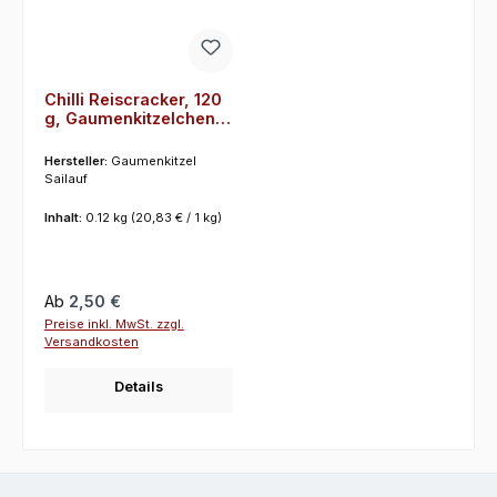
Chilli Reiscracker, 120
g, Gaumenkitzelchen -
"Fei Oich Leggeres aus
Sailauf"
Hersteller:
Gaumenkitzel
Sailauf
Inhalt:
0.12 kg
(20,83 € / 1 kg)
Regulärer Preis:
Ab
2,50 €
Preise inkl. MwSt. zzgl.
Versandkosten
Details