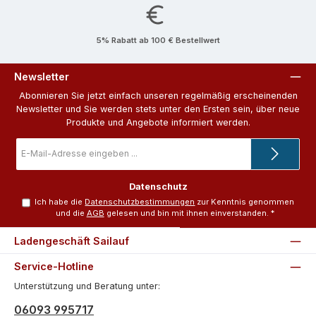
5% Rabatt ab 100 € Bestellwert
Newsletter
Abonnieren Sie jetzt einfach unseren regelmäßig erscheinenden
Newsletter und Sie werden stets unter den Ersten sein, über neue
Produkte und Angebote informiert werden.
E-
Mail-
Adresse
*
Datenschutz
Ich habe die
Datenschutzbestimmungen
zur Kenntnis genommen
und die
AGB
gelesen und bin mit ihnen einverstanden.
*
Ladengeschäft Sailauf
Service-Hotline
Unterstützung und Beratung unter:
06093 995717