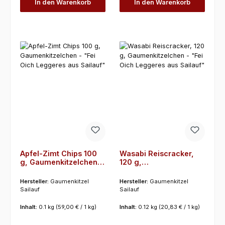
In den Warenkorb
In den Warenkorb
Apfel-Zimt Chips 100
Wasabi Reiscracker,
g, Gaumenkitzelchen -
120 g,
"Fei Oich Leggeres aus
Gaumenkitzelchen -
Sailauf"
"Fei Oich Leggeres aus
Hersteller:
Gaumenkitzel
Hersteller:
Gaumenkitzel
Sailauf"
Sailauf
Sailauf
Inhalt:
0.1 kg
(59,00 € / 1 kg)
Inhalt:
0.12 kg
(20,83 € / 1 kg)