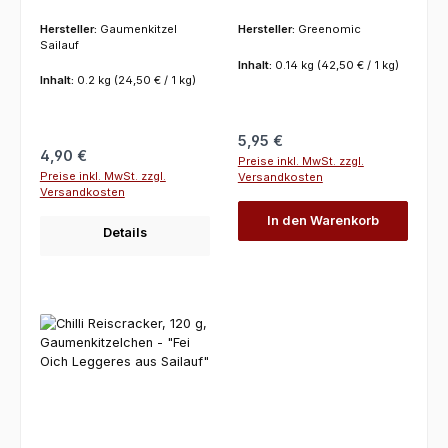
Gaumenkitzelchen -
Handmade Greenomic
"Fei Oich Leggeres aus
Hersteller:
Gaumenkitzel
Hersteller:
Greenomic
Sailauf"
Sailauf
Inhalt:
0.14 kg
(42,50 € / 1 kg)
Inhalt:
0.2 kg
(24,50 € / 1 kg)
Regulärer Preis:
5,95 €
Regulärer Preis:
4,90 €
Preise inkl. MwSt. zzgl.
Preise inkl. MwSt. zzgl.
Versandkosten
Versandkosten
In den Warenkorb
Details