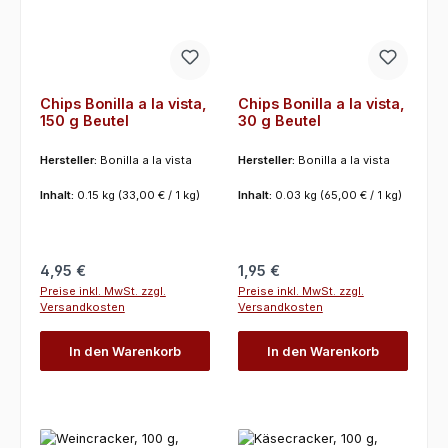
Chips Bonilla a la vista,
Chips Bonilla a la vista,
150 g Beutel
30 g Beutel
Hersteller:
Bonilla a la vista
Hersteller:
Bonilla a la vista
Inhalt:
0.15 kg
(33,00 € / 1 kg)
Inhalt:
0.03 kg
(65,00 € / 1 kg)
Regulärer Preis:
Regulärer Preis:
4,95 €
1,95 €
Preise inkl. MwSt. zzgl.
Preise inkl. MwSt. zzgl.
Versandkosten
Versandkosten
In den Warenkorb
In den Warenkorb