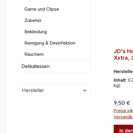
Garne und Clipse
Zubehör
Bekleidung
Reinigung & Desinfektion
JD's H
Räuchern
Xxtra, 
Delikatessen
Herstelle
Inhalt:
0.
kg)
Hersteller
Reguläre
9,50 €
Preise ink
Versandk
In de