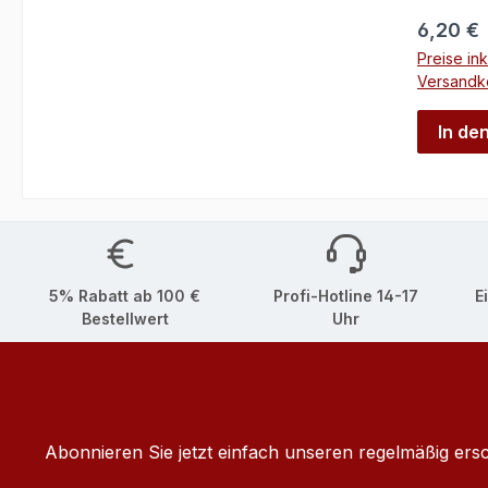
Reguläre
6,20 €
Preise ink
Versandk
In de
5% Rabatt ab 100 €
Profi-Hotline 14-17
E
Bestellwert
Uhr
Abonnieren Sie jetzt einfach unseren regelmäßig ers