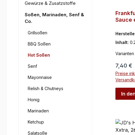
Gewürze & Zusatzstoffe
Frankfu
Soßen, Marinaden, Senf &
Sauce e
Co.
Kornma
Grillsoßen
Herstelle
Inhalt:
0.
BBQ Soßen
Varianten
Hot Soßen
Reguläre
7,40 €
Senf
Preise ink
Mayonnaise
Versandk
Relish & Chutneys
In de
Honig
Marinaden
Ketchup
Salatsoße