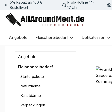
5% Rabatt ab 100 €
Profi-Hotline 14-
m Hauptinhalt springen
Zur Suche springen
Zur Hauptnavigation springen
Bestellwert
17 Uhr
Angebote
Fleischereibedarf
Delikatessen
Angebote
Fleischereibedarf
Starterpakete
Naturdärme
Kunstdärme
Verpackungen