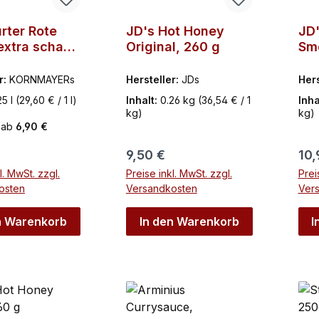
rter Rote
JD's Hot Honey
JD
xtra scharf,
Original, 260 g
Sm
yers, 250 ml
r:
KORNMAYERs
Hersteller:
JDs
Hers
25 l
(29,60 € / 1 l)
Inhalt:
0.26 kg
(36,54 € / 1
Inha
kg)
kg)
 ab
6,90 €
r Preis:
Regulärer Preis:
Reg
9,50 €
10,
l. MwSt. zzgl.
Preise inkl. MwSt. zzgl.
Prei
osten
Versandkosten
Ver
n Warenkorb
In den Warenkorb
I