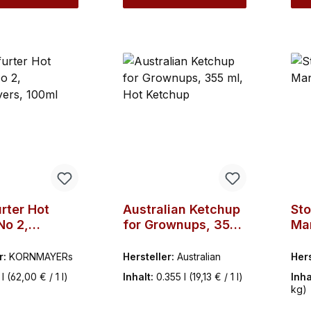
rter Hot
Australian Ketchup
Sto
No 2,
for Grownups, 355
Ma
yers, 100ml
ml, Hot Ketchup
27
r:
KORNMAYERs
Hersteller:
Australian
Hers
 l
(62,00 € / 1 l)
Inhalt:
0.355 l
(19,13 € / 1 l)
Inha
kg)