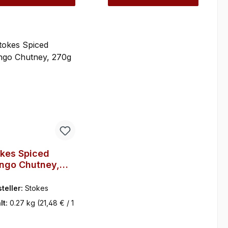
kes Spiced
ngo Chutney,
0g
teller:
Stokes
lt:
0.27 kg
(21,48 € / 1