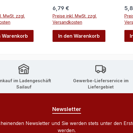
r Preis:
Regulärer Preis:
Reg
6,79 €
5,8
l. MwSt. zzgl.
Preise inkl. MwSt. zzgl.
Prei
osten
Versandkosten
Ver
n Warenkorb
In den Warenkorb
I
inkauf im Ladengeschäft
Gewerbe-Lieferservice im
Sailauf
Liefergebiet
Newsletter
cheinenden Newsletter und Sie werden stets unter den Ers
werden.