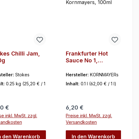
kes Chilli Jam,
Frankfurter Hot
0g
Sauce No 1,
Kornmayers, 100ml
teller:
Stokes
Hersteller:
KORNMAYERs
lt:
0.25 kg
(25,20 € / 1
Inhalt:
0.1 l
(62,00 € / 1 l)
ulärer Preis:
Regulärer Preis:
0 €
6,20 €
se inkl. MwSt. zzgl.
Preise inkl. MwSt. zzgl.
sandkosten
Versandkosten
n den Warenkorb
In den Warenkorb