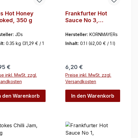
's Hot Honey
Frankfurter Hot
oked, 350 g
Sauce No 3,
Kornmayers, 100ml
teller:
JDs
Hersteller:
KORNMAYERs
lt:
0.35 kg
(31,29 € / 1
Inhalt:
0.1 l
(62,00 € / 1 l)
ulärer Preis:
Regulärer Preis:
95 €
6,20 €
se inkl. MwSt. zzgl.
Preise inkl. MwSt. zzgl.
sandkosten
Versandkosten
n den Warenkorb
In den Warenkorb