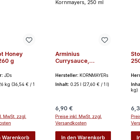
ot Honey
Arminius
Sto
260 g
Currysauce,
25
Kornmayers, 250 ml
r:
JDs
Hersteller:
KORNMAYERs
Hers
26 kg
(36,54 € / 1
Inhalt:
0.25 l
(27,60 € / 1 l)
Inha
kg)
r Preis:
Regulärer Preis:
Reg
6,90 €
6,3
l. MwSt. zzgl.
Preise inkl. MwSt. zzgl.
Prei
osten
Versandkosten
Ver
n Warenkorb
In den Warenkorb
I