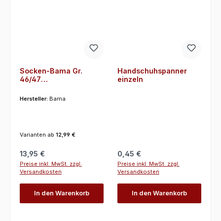
Socken-Bama Gr.
Handschuhspanner
46/47
einzeln
Gummistiefeleinziehso
cken, Nachfolgemodell
Hersteller:
Bama
Varianten ab
12,99 €
Regulärer Preis:
Regulärer Preis:
13,95 €
0,45 €
Preise inkl. MwSt. zzgl.
Preise inkl. MwSt. zzgl.
Versandkosten
Versandkosten
In den Warenkorb
In den Warenkorb