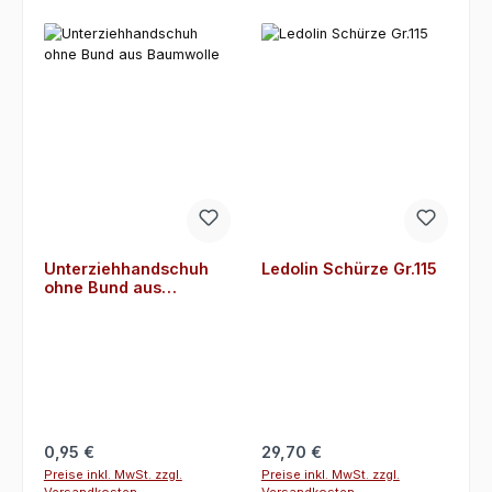
Unterziehhandschuh
Ledolin Schürze Gr.115
ohne Bund aus
Baumwolle
Regulärer Preis:
Regulärer Preis:
0,95 €
29,70 €
Preise inkl. MwSt. zzgl.
Preise inkl. MwSt. zzgl.