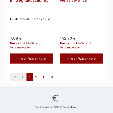
Einweghandschuhe,
weiss 66-51 LET
puderfrei 100 St.
Inhalt:
100 stk
(0,07 € / 1 stk)
Regulärer Preis:
Regulärer Preis:
7,08 €
142,90 €
Preise inkl. MwSt. zzgl.
Preise inkl. MwSt. zzgl.
Versandkosten
Versandkosten
In den Warenkorb
In den Warenkorb
Seite
Seite
1
2
5% Rabatt ab 100 € Bestellwert