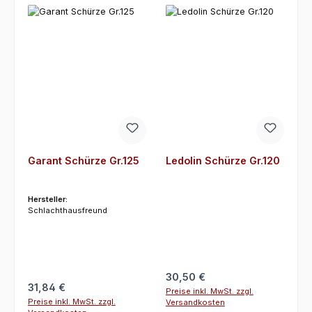
Garant Schürze Gr.125
Ledolin Schürze Gr.120
Hersteller:
Schlachthausfreund
Regulärer Preis:
30,50 €
Regulärer Preis:
31,84 €
Preise inkl. MwSt. zzgl.
Preise inkl. MwSt. zzgl.
Versandkosten