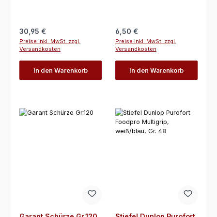
Regulärer Preis:
Regulärer Preis:
30,95 €
6,50 €
Preise inkl. MwSt. zzgl.
Preise inkl. MwSt. zzgl.
Versandkosten
Versandkosten
In den Warenkorb
In den Warenkorb
Garant Schürze Gr.120
Stiefel Dunlop Purofort