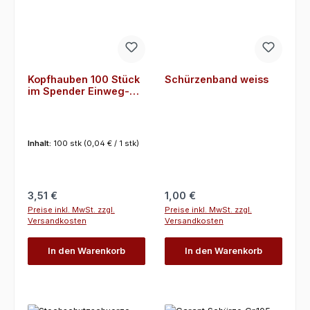
Kopfhauben 100 Stück
Schürzenband weiss
im Spender Einweg-
Cliphauben, weiß,
Durchm. 52cm
Inhalt:
100 stk
(0,04 € / 1 stk)
Regulärer Preis:
Regulärer Preis:
3,51 €
1,00 €
Preise inkl. MwSt. zzgl.
Preise inkl. MwSt. zzgl.
Versandkosten
Versandkosten
In den Warenkorb
In den Warenkorb