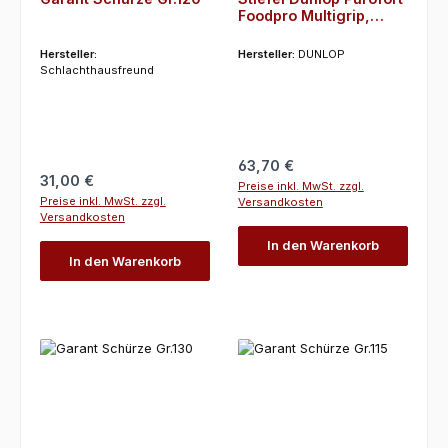
Foodpro Multigrip,
weiß/blau, Gr. 48
Hersteller:
Hersteller:
DUNLOP
Schlachthausfreund
Regulärer Preis:
63,70 €
Regulärer Preis:
31,00 €
Preise inkl. MwSt. zzgl.
Preise inkl. MwSt. zzgl.
Versandkosten
Versandkosten
In den Warenkorb
In den Warenkorb