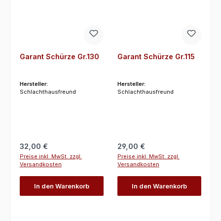
Garant Schürze Gr.130
Garant Schürze Gr.115
Hersteller:
Hersteller:
Schlachthausfreund
Schlachthausfreund
Regulärer Preis:
Regulärer Preis:
32,00 €
29,00 €
Preise inkl. MwSt. zzgl.
Preise inkl. MwSt. zzgl.
Versandkosten
Versandkosten
In den Warenkorb
In den Warenkorb