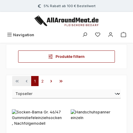
Zum Hauptinhalt springen
5% Rabatt ab 100 € Bestellwert
Navigation
Produkte filtern
Seite
Seite
1
2