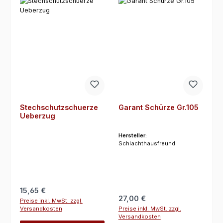
Stechschutzschuerze
Garant Schürze Gr.105
Ueberzug
Hersteller:
Schlachthausfreund
Regulärer Preis:
15,65 €
Regulärer Preis:
27,00 €
Preise inkl. MwSt. zzgl.
Preise inkl. MwSt. zzgl.
Versandkosten
Versandkosten