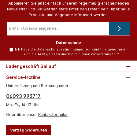
Abonnieren Sie jetzt einfach unseren regelmäßig erscheinenden
Newsletter und Sie werden stets unter den Ersten sein, über neue
Produkte und Angebote informiert werden.
E-
Mail-
Adresse
*
Datenschutz
Ich habe die
Datenschutzbestimmungen
zur Kenntnis genommen
und die
AGB
gelesen und bin mit ihnen einverstanden.
*
Ladengeschäft Sailauf
Service-Hotline
Unterstützung und Beratung unter:
06093 995717
Mo.-Fr., 14-17 Uhr
Oder über unser
Kontaktformular
.
Vertrag widerrufen