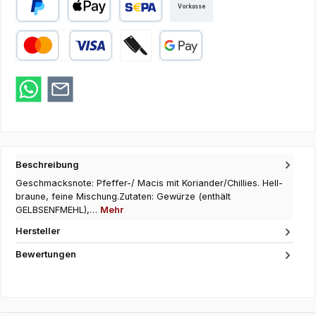
Vorkasse
PayPal
Apple Pay
SEPA Lastschrift
Kredit- oder Debitkarte
Zahlung bei Abholung
Google Pay
Beschreibung
Geschmacksnote: Pfeffer-/ Macis mit Koriander/Chillies. Hell-
braune, feine Mischung.Zutaten: Gewürze (enthält
GELBSENFMEHL),…
Mehr
Hersteller
Bewertungen