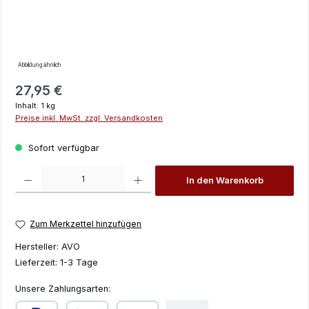
Abbildung ähnlich
Regulärer Preis:
27,95 €
Inhalt:
1 kg
Preise inkl. MwSt. zzgl. Versandkosten
Sofort verfügbar
Produkt Anzahl: Gib den gewünschten Wert ein oder benutze die Schaltfläch
In den Warenkorb
Zum Merkzettel hinzufügen
Hersteller:
AVO
Lieferzeit:
1-3 Tage
Unsere Zahlungsarten: