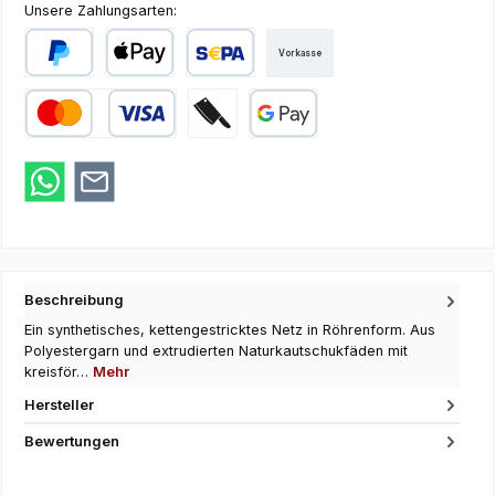
Unsere Zahlungsarten:
Vorkasse
PayPal
Apple Pay
SEPA Lastschrift
Kredit- oder Debitkarte
Zahlung bei Abholung
Google Pay
Beschreibung
Ein synthetisches, kettengestricktes Netz in Röhrenform. Aus
Polyestergarn und extrudierten Naturkautschukfäden mit
kreisför…
Mehr
Hersteller
Bewertungen