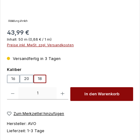
Abbildung ähnlich
Regulärer Preis:
43,99 €
Inhalt:
50 m
(0,88 € / 1 m)
Preise inkl. MwSt. zzgl. Versandkosten
Versandfertig in 3 Tagen
auswählen
Kaliber
16
20
18
Produkt Anzahl: Gib den gewünschten Wert ein oder benutze die Schaltfläch
In den Warenkorb
Zum Merkzettel hinzufügen
Hersteller:
AVO
Lieferzeit:
1-3 Tage