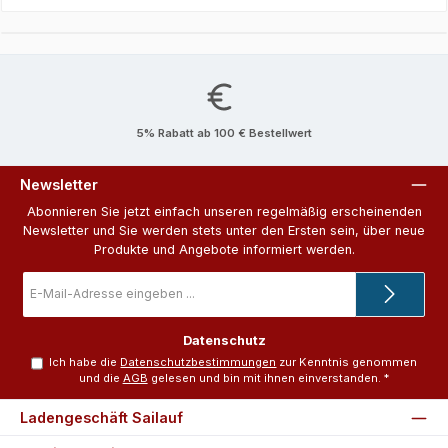
5% Rabatt ab 100 € Bestellwert
Newsletter
Abonnieren Sie jetzt einfach unseren regelmäßig erscheinenden
Newsletter und Sie werden stets unter den Ersten sein, über neue
Produkte und Angebote informiert werden.
E-
Mail-
Adresse
*
Datenschutz
Ich habe die
Datenschutzbestimmungen
zur Kenntnis genommen
und die
AGB
gelesen und bin mit ihnen einverstanden.
*
Ladengeschäft Sailauf