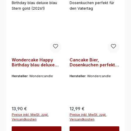
Wondercake Happy
Cancake Bier,
Birthday blau deluxe
Dosenkuchen perfekt
blau Stern gold (20261)
für den Vatertag
Hersteller:
Wondercandle
Hersteller:
Wondercandle
Regulärer Preis:
Regulärer Preis:
13,90 €
12,99 €
Preise inkl. MwSt. zzgl.
Preise inkl. MwSt. zzgl.
Versandkosten
Versandkosten