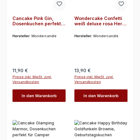
Cancake Pink Gin,
Wondercake Confetti
Dosenkuchen perfekt
weiß deluxe rosa Herz
für die nächste
gold (20258)
Mädels-Sause
Hersteller:
Wondercandle
Hersteller:
Wondercandle
Regulärer Preis:
Regulärer Preis:
11,90 €
13,90 €
Preise inkl. MwSt. zzgl.
Preise inkl. MwSt. zzgl.
Versandkosten
Versandkosten
In den Warenkorb
In den Warenkorb