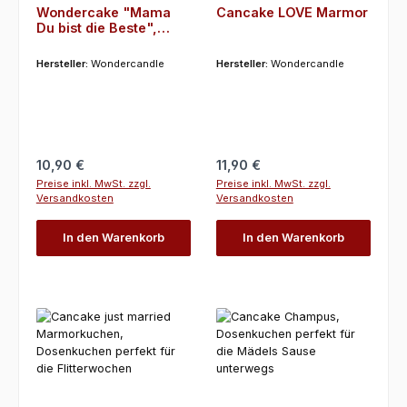
Wondercake "Mama
Cancake LOVE Marmor
Du bist die Beste",
Dosenkuchen perfekt
für den Muttertag mit
Hersteller:
Wondercandle
Hersteller:
Wondercandle
Wunderkerze Herzform
Regulärer Preis:
Regulärer Preis:
10,90 €
11,90 €
Preise inkl. MwSt. zzgl.
Preise inkl. MwSt. zzgl.
Versandkosten
Versandkosten
In den Warenkorb
In den Warenkorb