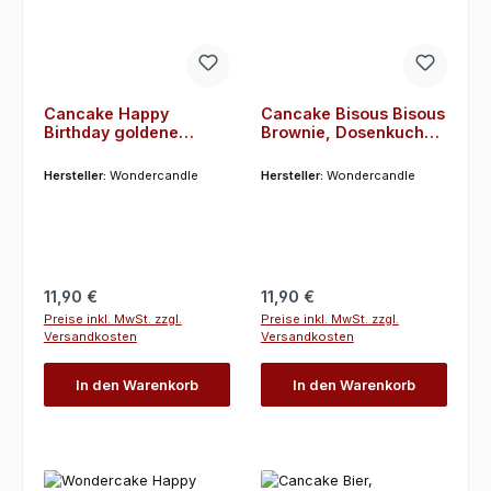
Cancake Happy
Cancake Bisous Bisous
Birthday goldene
Brownie, Dosenkuchen
Duppe black&white
perfekt für einen lieben
Edition Brownie,
Gruß
Hersteller:
Wondercandle
Hersteller:
Wondercandle
Geburtstagskuchen
Regulärer Preis:
Regulärer Preis:
11,90 €
11,90 €
Preise inkl. MwSt. zzgl.
Preise inkl. MwSt. zzgl.
Versandkosten
Versandkosten
In den Warenkorb
In den Warenkorb