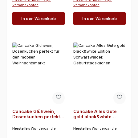
Preise inkl. MwSt. zzgl.
Preise inkl. MwSt. zzgl.
Versandkosten
Versandkosten
In den Warenkorb
In den Warenkorb
Cancake Glühwein,
Cancake Alles Gute
Dosenkuchen perfekt
gold black&white
für den mobilen
Edition Schwarzwälder,
Weihnachtsmarkt
Geburtstagskuchen
Hersteller:
Wondercandle
Hersteller:
Wondercandle