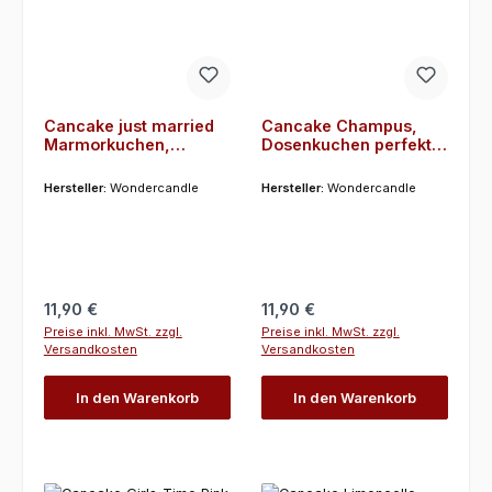
Cancake just married
Cancake Champus,
Marmorkuchen,
Dosenkuchen perfekt
Dosenkuchen perfekt
für die Mädels Sause
für die Flitterwochen
unterwegs
Hersteller:
Wondercandle
Hersteller:
Wondercandle
Regulärer Preis:
Regulärer Preis:
11,90 €
11,90 €
Preise inkl. MwSt. zzgl.
Preise inkl. MwSt. zzgl.
Versandkosten
Versandkosten
In den Warenkorb
In den Warenkorb