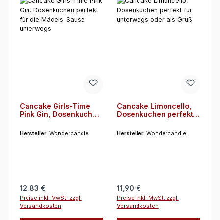
Cancake Girls-Time
Cancake Limoncello,
Pink Gin, Dosenkuchen
Dosenkuchen perfekt
perfekt für die Mädels-
für unterwegs oder als
Sause unterwegs
Gruß
Hersteller:
Wondercandle
Hersteller:
Wondercandle
Regulärer Preis:
Regulärer Preis:
12,83 €
11,90 €
Preise inkl. MwSt. zzgl.
Preise inkl. MwSt. zzgl.
Versandkosten
Versandkosten