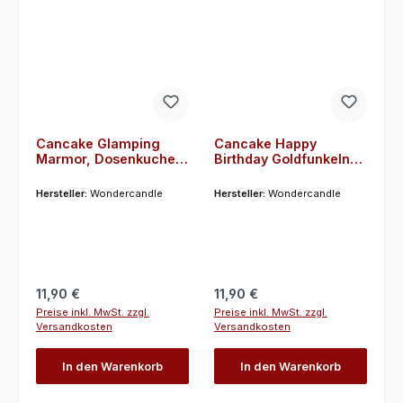
Cancake Glamping
Cancake Happy
Marmor, Dosenkuchen
Birthday Goldfunkeln
perfekt für Camper
Brownie,
Geburtstagskuchen
Hersteller:
Wondercandle
Hersteller:
Wondercandle
Regulärer Preis:
Regulärer Preis:
11,90 €
11,90 €
Preise inkl. MwSt. zzgl.
Preise inkl. MwSt. zzgl.
Versandkosten
Versandkosten
In den Warenkorb
In den Warenkorb