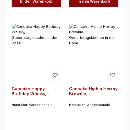
In den Warenkorb
In den Warenkorb
Cancake Happy
Cancake Hiphip Horray
Birthday Whisky,
Brownie,
Geburtstagskuchen in
Geburtstagskuchen in
der Dose
der Dose
Hersteller:
Wondercandle
Hersteller:
Wondercandle