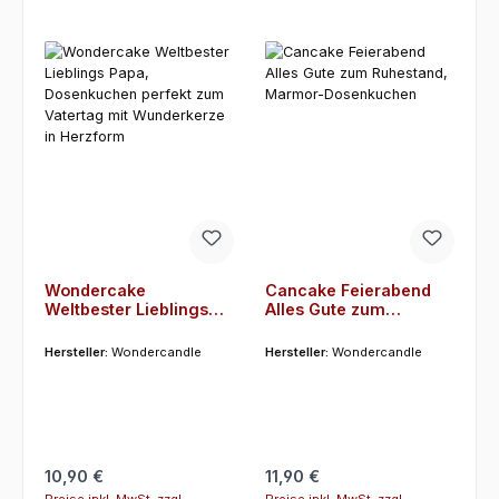
Wondercake
Cancake Feierabend
Weltbester Lieblings
Alles Gute zum
Papa, Dosenkuchen
Ruhestand, Marmor-
perfekt zum Vatertag
Dosenkuchen
Hersteller:
Wondercandle
Hersteller:
Wondercandle
mit Wunderkerze in
Herzform
Regulärer Preis:
Regulärer Preis:
10,90 €
11,90 €