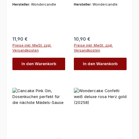
Geburtstagskuchen
Hersteller:
Wondercandle
Hersteller:
Wondercandle
Regulärer Preis:
Regulärer Preis:
11,90 €
10,90 €
Preise inkl. MwSt. zzgl.
Preise inkl. MwSt. zzgl.
Versandkosten
Versandkosten
In den Warenkorb
In den Warenkorb