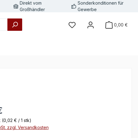
Direkt vom
Sonderkonditionen für
Großhändler
Gewerbe
0,00 €
eis:
€
k
(0,02 € / 1 stk)
wSt. zzgl. Versandkosten