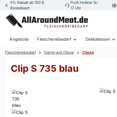
5% Rabatt ab 100 €
Profi-Hotline 14-
m Hauptinhalt springen
Zur Suche springen
Zur Hauptnavigation springen
Bestellwert
17 Uhr
Angebote
Fleischereibedarf
Delikatessen
Fleischereibedarf
Garne und Clipse
Clipse
Clip S 735 blau
Bildergalerie überspringen