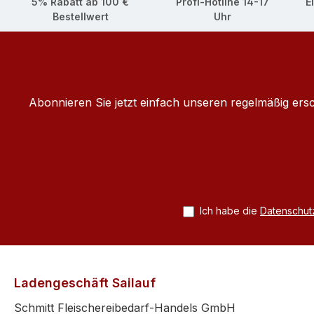
5% Rabatt ab 100 €
Profi-Hotline 14-17
E
Bestellwert
Uhr
Abonnieren Sie jetzt einfach unseren regelmäßig ers
Ich habe die
Datenschu
Ladengeschäft Sailauf
Schmitt Fleischereibedarf-Handels GmbH