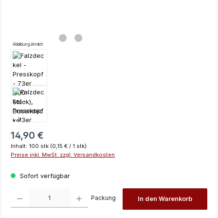
Abbildung ähnlich
Regulärer Preis:
14,90 €
Inhalt:
100 stk
(0,15 € / 1 stk)
Preise inkl. MwSt. zzgl. Versandkosten
Sofort verfügbar
Produkt Anzahl: Gib den gewünschten Wert ein oder benutze die Schaltfläch
Packung
In den Warenkorb