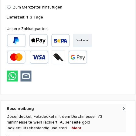
Zum Merkzettel hinzufügen
Lieferzeit:
1-3 Tage
Unsere Zahlungsarten:
Vorkasse
PayPal
Apple Pay
SEPA Lastschrift
Kredit- oder Debitkarte
Zahlung bei Abholung
Google Pay
Beschreibung
Dosendeckel, Falzdeckel mit dem Durchmesser 73
mmInnenseite weiß lackiert, Außenseite gold
lackiert.Hitzebeständig und steri…
Mehr