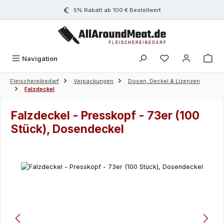
Zum Hauptinhalt springen
5% Rabatt ab 100 € Bestellwert
Navigation
Fleischereibedarf
Verpackungen
Dosen, Deckel & Lizenzen
Falzdeckel
Falzdeckel - Presskopf - 73er (100
Stück), Dosendeckel
Bildergalerie überspringen