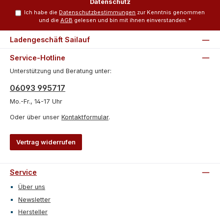
Datenschutz
Ich habe die
Datenschutzbestimmungen
zur Kenntnis genommen
und die
AGB
gelesen und bin mit ihnen einverstanden.
*
Ladengeschäft Sailauf
Service-Hotline
Unterstützung und Beratung unter:
06093 995717
Mo.-Fr., 14-17 Uhr
Oder über unser
Kontaktformular
.
Vertrag widerrufen
Service
Über uns
Newsletter
Hersteller