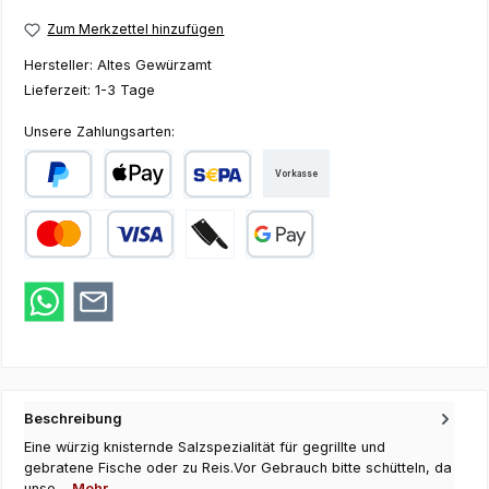
Zum Merkzettel hinzufügen
Hersteller:
Altes Gewürzamt
Lieferzeit:
1-3 Tage
Unsere Zahlungsarten:
Vorkasse
PayPal
Apple Pay
SEPA Lastschrift
Kredit- oder Debitkarte
Zahlung bei Abholung
Google Pay
Beschreibung
Eine würzig knisternde Salzspezialität für gegrillte und
gebratene Fische oder zu Reis.Vor Gebrauch bitte schütteln, da
unse…
Mehr