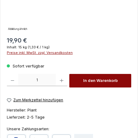
Abbildung ähnlich
Regulärer Preis:
19,90 €
Inhalt:
15 kg
(1,33 € / 1 kg)
Preise inkl. MwSt. zzgl. Versandkosten
Sofort verfügbar
Produkt Anzahl: Gib den gewünschten Wert ein oder benutze die Schaltfläch
In den Warenkorb
Zum Merkzettel hinzufügen
Hersteller:
Plant
Lieferzeit:
2-5 Tage
Unsere Zahlungsarten: