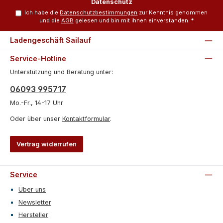
Datenschutz
Ich habe die
Datenschutzbestimmungen
zur Kenntnis genommen
und die
AGB
gelesen und bin mit ihnen einverstanden.
*
Ladengeschäft Sailauf
Service-Hotline
Unterstützung und Beratung unter:
06093 995717
Mo.-Fr., 14-17 Uhr
Oder über unser
Kontaktformular
.
Vertrag widerrufen
Service
Über uns
Newsletter
Hersteller