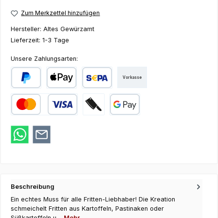
Zum Merkzettel hinzufügen
Hersteller:
Altes Gewürzamt
Lieferzeit:
1-3 Tage
Unsere Zahlungsarten:
Vorkasse
PayPal
Apple Pay
SEPA Lastschrift
Kredit- oder Debitkarte
Zahlung bei Abholung
Google Pay
Beschreibung
Ein echtes Muss für alle Fritten-Liebhaber! Die Kreation
schmeichelt Fritten aus Kartoffeln, Pastinaken oder
Süßkartoffeln u…
Mehr