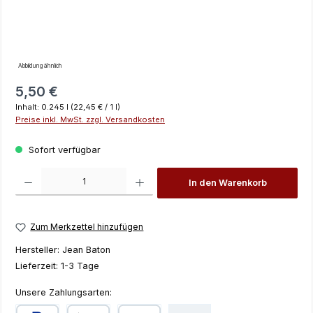
Abbildung ähnlich
Regulärer Preis:
5,50 €
Inhalt:
0.245 l
(22,45 € / 1 l)
Preise inkl. MwSt. zzgl. Versandkosten
Sofort verfügbar
Produkt Anzahl: Gib den gewünschten Wert ein oder benutze die Schaltfläch
In den Warenkorb
Zum Merkzettel hinzufügen
Hersteller:
Jean Baton
Lieferzeit:
1-3 Tage
Unsere Zahlungsarten: