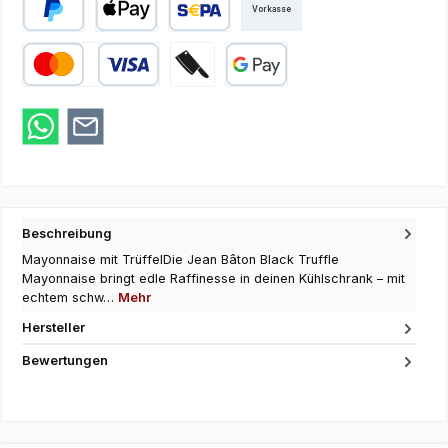
Vorkasse
PayPal
Apple Pay
SEPA Lastschrift
Kredit- oder Debitkarte
Zahlung bei Abholung
Google Pay
Beschreibung
Mayonnaise mit TrüffelDie Jean Bâton Black Truffle
Mayonnaise bringt edle Raffinesse in deinen Kühlschrank – mit
echtem schw…
Mehr
Hersteller
Bewertungen