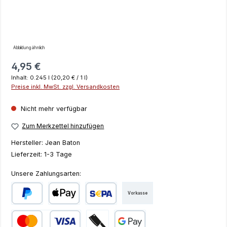
Abbildung ähnlich
Regulärer Preis:
4,95 €
Inhalt:
0.245 l
(20,20 € / 1 l)
Preise inkl. MwSt. zzgl. Versandkosten
Nicht mehr verfügbar
Zum Merkzettel hinzufügen
Hersteller:
Jean Baton
Lieferzeit:
1-3 Tage
Unsere Zahlungsarten:
Vorkasse
PayPal
Apple Pay
SEPA Lastschrift