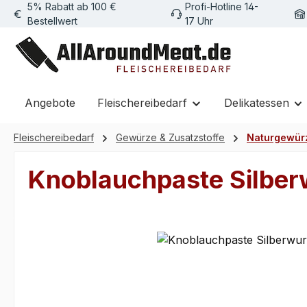
5% Rabatt ab 100 €
Profi-Hotline 14-
m Hauptinhalt springen
Zur Suche springen
Zur Hauptnavigation springen
Bestellwert
17 Uhr
Angebote
Fleischereibedarf
Delikatessen
Fleischereibedarf
Gewürze & Zusatzstoffe
Naturgewür
Knoblauchpaste Silber
Bildergalerie überspringen