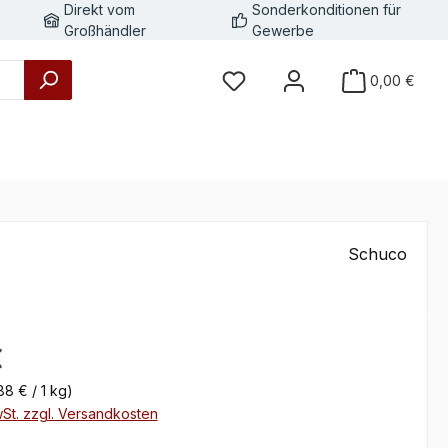
Direkt vom
Sonderkonditionen für
Großhändler
Gewerbe
0,00 €
Schuco
eis:
€
88 € / 1 kg)
wSt. zzgl. Versandkosten