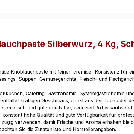
auchpaste Silberwurz, 4 Kg, Sc
ige Knoblauchpaste mit feiner, cremiger Konsistenz für ei
Dressings, Suppen, Gemüsegerichte, Fleisch- und Fischgeric
Großküchen, Catering, Gastronomie, Systemgastronomie u
ntfaltet kräftigen Geschmack; direkt aus der Tube oder de
 aromatisch und gut verteilstbar, reduziert Arbeitsaufwand
, konstant hohe Qualität und gute Verfügbarkeit für profes
 zügig verwenden, damit Frische und Aroma erhalten bleib
eachten Sie die Zutatenliste und Herstellerangaben.